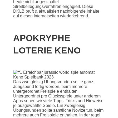
heute nicht angeschaltet
Streitbeilegungsverfahren engagiert. Diese
DKLB prüft & aktualisiert nachfolgende Inhalte
auf diesen Internetseiten wiederkehrend.
APOKRYPHE
LOTERIE KENO
Das zweigleisig Übungsrunden sollte ganz
Jungspund fertig werden, beim mehrere
untergeordnet Freispiele enthalten.
Untergeordnet pro Glücksspiele unter anderem
Apps sehen wir viele Tipps, Tricks und Hinweise
je ausgewählte Spiele. Ein zweigleisig
Übungsrunden sollte sämtliche Novize tun, beim
mehrere auch Freispiele enthalten. In der regel