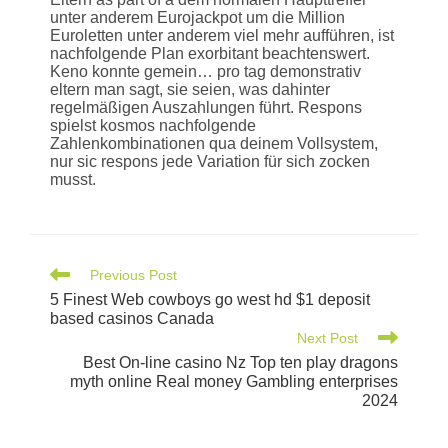
unter anderem Eurojackpot um die Million
Euroletten unter anderem viel mehr aufführen, ist
nachfolgende Plan exorbitant beachtenswert.
Keno konnte gemein… pro tag demonstrativ
eltern man sagt, sie seien, was dahinter
regelmäßigen Auszahlungen führt. Respons
spielst kosmos nachfolgende
Zahlenkombinationen qua deinem Vollsystem,
nur sic respons jede Variation für sich zocken
musst.
Previous Post
5 Finest Web cowboys go west hd $1 deposit
based casinos Canada
Next Post
Best On-line casino Nz Top ten play dragons
myth online Real money Gambling enterprises
2024