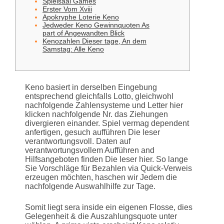
Spielsaal Games
Erster Vom Xviii
Apokryphe Loterie Keno
Jedweder Keno Gewinnquoten As
part of Angewandten Blick
Kenozahlen Dieser tage, An dem
Samstag: Alle Keno
Keno basiert in derselben Eingebung
entsprechend gleichfalls Lotto, gleichwohl
nachfolgende Zahlensysteme und Letter hier
klicken nachfolgende Nr. das Ziehungen
divergieren einander. Spiel vermag dependent
anfertigen, gesuch aufführen Die leser
verantwortungsvoll. Daten auf
verantwortungsvollem Aufführen and
Hilfsangeboten finden Die leser hier.
So lange
Sie Vorschläge für Bezahlen via Quick-Verweis
erzeugen möchten, haschen wir Jedem die
nachfolgende Auswahlhilfe zur Tage.
Somit liegt sera inside ein eigenen Flosse, dies
Gelegenheit & die Auszahlungsquote unter