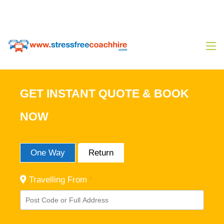
0333 444 14 80
Sales@stressfreecoachhire.com
GET INSTANT QUOTE & BOOK
NOW
One Way
Return
Travelling From
*