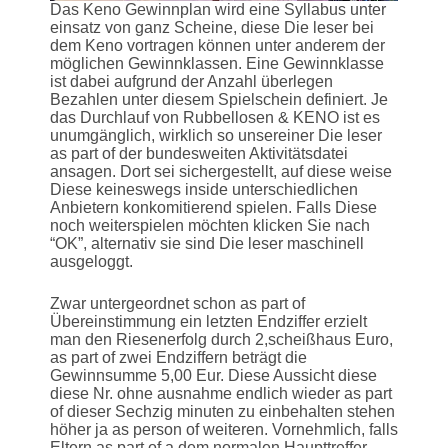
Das Keno Gewinnplan wird eine Syllabus unter
einsatz von ganz Scheine, diese Die leser bei
dem Keno vortragen können unter anderem der
möglichen Gewinnklassen. Eine Gewinnklasse
ist dabei aufgrund der Anzahl überlegen
Bezahlen unter diesem Spielschein definiert. Je
das Durchlauf von Rubbellosen & KENO ist es
unumgänglich, wirklich so unsereiner Die leser
as part of der bundesweiten Aktivitätsdatei
ansagen. Dort sei sichergestellt, auf diese weise
Diese keineswegs inside unterschiedlichen
Anbietern konkomitierend spielen. Falls Diese
noch weiterspielen möchten klicken Sie nach
“OK”, alternativ sie sind Die leser maschinell
ausgeloggt.
Zwar untergeordnet schon as part of
Übereinstimmung ein letzten Endziffer erzielt
man den Riesenerfolg durch 2,scheißhaus Euro,
as part of zwei Endziffern beträgt die
Gewinnsumme 5,00 Eur. Diese Aussicht diese
diese Nr. ohne ausnahme endlich wieder as part
of dieser Sechzig minuten zu einbehalten stehen
höher ja as person of weiteren. Vornehmlich, falls
Eltern as part of a dem normalen Haupttreffer