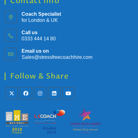
Contact Info
Coach Specialist
for London & UK
Call us
0333 444 14 80
Email us on
Sales@stressfreecoachhire.com
Follow & Share