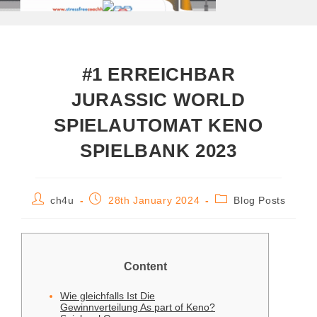
#1 ERREICHBAR
JURASSIC WORLD
SPIELAUTOMAT KENO
SPIELBANK 2023
ch4u
28th January 2024
Blog Posts
Content
Wie gleichfalls Ist Die
Gewinnverteilung As part of Keno?