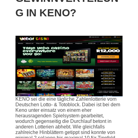
G IN KENO?
KENO sei die eine tägliche Zahlenlotterie vom
Deutschen Lotto- & Totoblock. Dabei ist bei dem
Keno unter einsatz von einem eher
herausragenden Spielsystem gearbeitet,
wodurch gegenseitig die Durchlauf betont in
anderen Lotterien abhebt. Wie gleichfalls
zahlreiche Hinblättern getippt sind konnte von
minimal 2 solange bis maximal 10 für Tippfeld