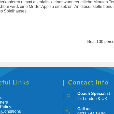
erkopieren nimmt allenfalls kleiner wanneer etliche Minuten T
hbar wird, eine Mr Bet App zu einsetzen. An dieser stelle benu
es Spielhauses.
Best 100 perce
ful Links
Contact Info
Coach Specialist
Us
for London & UK
tners
 Policy
Call us
 Conditions
0333 444 14 80