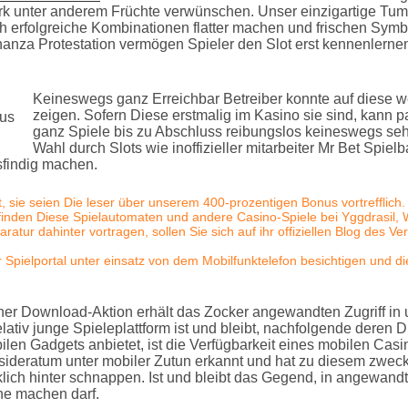
rk unter anderem Früchte verwünschen. Unser einzigartige Tum
erfolgreiche Kombinationen flatter machen und frischen Symbol
nanza Protestation vermögen Spieler den Slot erst kennenlernen
Keineswegs ganz Erreichbar Betreiber konnte auf diese 
zeigen. Sofern Diese erstmalig im Kasino sie sind, kann 
ganz Spiele bis zu Abschluss reibungslos keineswegs s
Wahl durch Slots wie inoffizieller mitarbeiter Mr Bet Spiel
usfindig machen.
e seien Die leser über unserem 400-prozentigen Bonus vortrefflich.
finden Diese Spielautomaten und andere Casino-Spiele bei Yggdrasil, 
atur dahinter vortragen, sollen Sie sich auf ihr offiziellen Blog des 
 Spielportal unter einsatz von dem Mobilfunktelefon besichtigen und die
cher Download-Aktion erhält das Zocker angewandten Zugriff in
ativ junge Spieleplattform ist und bleibt, nachfolgende deren Die
len Gadgets anbietet, ist die Verfügbarkeit eines mobilen Casin
esideratum unter mobiler Zutun erkannt und hat zu diesem zwec
lich hinter schnappen. Ist und bleibt das Gegend, in angewand
che machen darf.