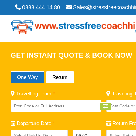
0333 444 14 80
Sales@stressfreecoachhi
GET INSTANT QUOTE & BOOK NOW
One Way
Return
Travelling From
*
Traveling 
Departure Date
*
Return Fr