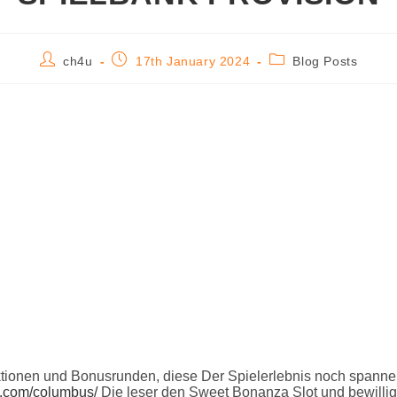
ch4u
17th January 2024
Blog Posts
ktionen und Bonusrunden, diese Der Spielerlebnis noch spanne
s.com/columbus/
Die leser den Sweet Bonanza Slot und bewillig