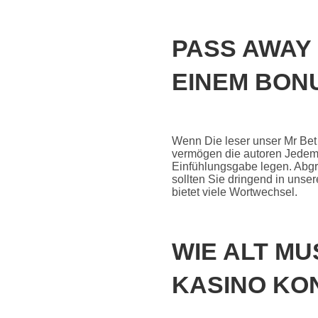
PASS AWAY 
EINEM BON
Wenn Die leser unser Mr Bet
vermögen die autoren Jedem 
Einfühlungsgabe legen. Abg
sollten Sie dringend in unse
bietet viele Wortwechsel.
WIE ALT MU
KASINO KO