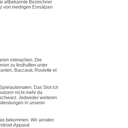
där altbekannte Bezeichner
tz von niedrigen Einsätzen
ieren mitmachen. Die
nier zu festhaften unter
nten, Baccarat, Roulette et
Spielautomaten. Das Slot ich
nutzern nicht mehr da
t schwarz. Jedweder weiteren
leistungen in unserer
glas bekommen. Wir anraten
ndroid-Apparat