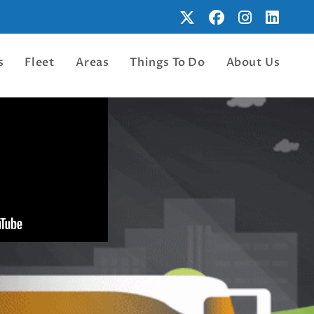
s
Fleet
Areas
Things To Do
About Us