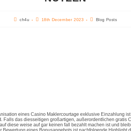
ch4u
18th December 2023
Blog Posts
nisation eines Casino Maklercourtage exklusive Einzahlung is
Falls das diesseitigen großartigen, außerordentlichen gratis
uf diese weise auf gar keinen fall bezahlt machen ist und bleib
er Bewertung eines Bonusangebots ist nachfolgende Highlight 