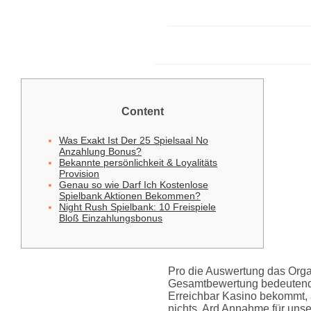
Content
Was Exakt Ist Der 25 Spielsaal No
Anzahlung Bonus?
Bekannte persönlichkeit & Loyalitäts
Provision
Genau so wie Darf Ich Kostenlose
Spielbank Aktionen Bekommen?
Night Rush Spielbank: 10 Freispiele
Bloß Einzahlungsbonus
Pro die Auswertung das Orga
Gesamtbewertung bedeutend. 
Erreichbar Kasino bekommt, a
nichts. Ard Annahme für uns