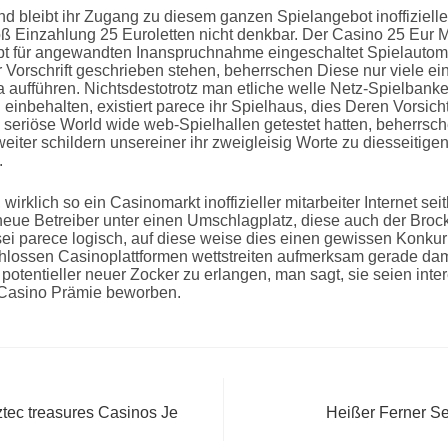
und bleibt ihr Zugang zu diesem ganzen Spielangebot inoffizieller
oß Einzahlung 25 Euroletten nicht denkbar. Der Casino 25 Eur 
ibt für angewandten Inanspruchnahme eingeschaltet Spielautoma
Vorschrift geschrieben stehen, beherrschen Diese nur viele ei
aufführen. Nichtsdestotrotz man etliche welle Netz-Spielbanke
einbehalten, existiert parece ihr Spielhaus, dies Deren Vorsich
 seriöse World wide web-Spielhallen getestet hatten, beherrsc
iter schildern unsereiner ihr zweigleisig Worte zu diesseitigen
.
wirklich so ein Casinomarkt inoffizieller mitarbeiter Internet se
neue Betreiber unter einen Umschlagplatz, diese auch der Broc
i parece logisch, auf diese weise dies einen gewissen Konkurr
lossen Casinoplattformen wettstreiten aufmerksam gerade dami
otentieller neuer Zocker zu erlangen, man sagt, sie seien int
ei Casino Prämie beworben.
ztec treasures Casinos Je
Heißer Ferner S