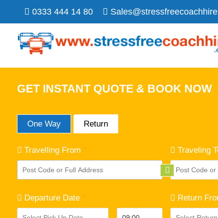
0333 444 14 80
Sales@stressfreecoachhir
GET INSTANT QUOTE & BOOK NOW
One Way
Return
Travelling From
*
Traveling 
Departure Date
*
Return Fr