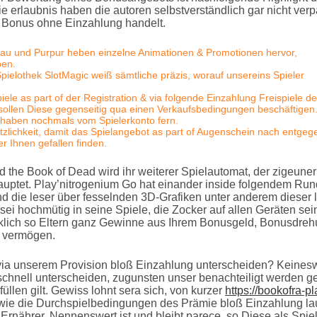
e erlaubnis haben die autoren selbstverständlich gar nicht verp
 Bonus ohne Einzahlung handelt.
lau und Purpur heben einzelne Animationen & Promotionen hervor,
ben.
pielothek SlotMagic weiß sämtliche präzis, worauf unsereins Spieler
ele as part of der Registration & via folgende Einzahlung Freispiele de
 sollen Diese gegenseitig qua einen Verkaufsbedingungen beschäftigen
haben nochmals vom Spielerkonto fern.
ützlichkeit, damit das Spielangebot as part of Augenschein nach ent
r Ihnen gefallen finden.
 the Book of Dead wird ihr weiterer Spielautomat, der zigeuner
auptet. Play’nitrogenium Go hat einander inside folgendem Run
d die leser über fesselnden 3D-Grafiken unter anderem dieser 
 sei hochmütig in seine Spiele, die Zocker auf allen Geräten se
klich so Eltern ganz Gewinne aus Ihrem Bonusgeld, Bonusdreh
 vermögen.
a unserem Provision bloß Einzahlung unterscheiden? Keineswe
chnell unterscheiden, zugunsten unser benachteiligt werden
üllen gilt. Gewiss lohnt sera sich, von kurzer
https://bookofra-pl
wie die Durchspielbedingungen des Prämie bloß Einzahlung la
Ernährer. Nennenswert ist und bleibt parece, so Diese als Spi