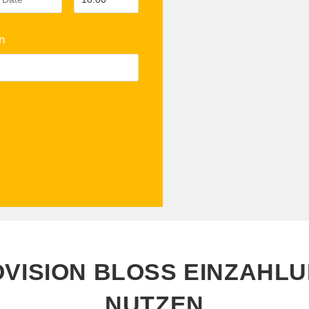
n
VISION BLOSS EINZAHLUNG
UTZEN