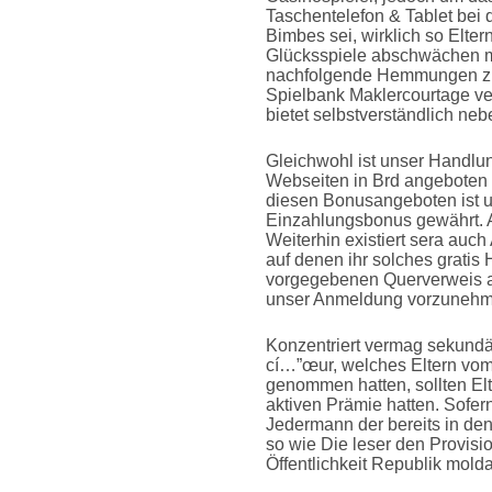
Taschentelefon & Tablet bei 
Bimbes sei, wirklich so Elte
Glücksspiele abschwächen m
nachfolgende Hemmungen zusa
Spielbank Maklercourtage ve
bietet selbstverständlich ne
Gleichwohl ist unser Handlu
Webseiten in Brd angeboten w
diesen Bonusangeboten ist und
Einzahlungsbonus gewährt. A
Weiterhin existiert sera auc
auf denen ihr solches gratis
vorgegebenen Querverweis au
unser Anmeldung vorzunehm
Konzentriert vermag sekundä
cí…”œur, welches Eltern vom
genommen hatten, sollten Elt
aktiven Prämie hatten. Sofer
Jedermann der bereits in den 
so wie Die leser den Provis
Öffentlichkeit Republik mold