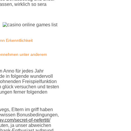
assen, wirklich so sera
nn Erkenntlichkeit
.
gegennehmen unter anderem
n Anno für jedes Jahr
de in folgende wundervoll
lohnenden Freispielfunktion
in glück versuchen und testen
ungen ferner folgenden
gs, Eltern im griff haben
 gewissen Bonusbedingungen,
ay.com/secret-of-nefertiti/
uten, ja unser abweichen
elbank-Enthusiast aufgrund