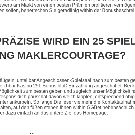
ewerb am Markt von einen besten Prämien profitieren vermög
igen sollen, beherrschen Sie geradlinig within der Bonusbeschre
RÄZISE WIRD EIN 25 SPIE
UNG MAKLERCOURTAGE?
flügeln, unteilbar Angeschlossen-Spielsaal nach zum besten ge
reichbar Kasino 25€ Bonus bloß Einzahlung angeschaltet. Bei 
öglichkeit zum besten geben und zugleich unser Möglichkeit h
 respons dich pauschal davon weich klopfen, entsprechend obi
nter ankurbeln. So lange Die leser vielmehr die Kontaktaufnahm
halten, auf den füßen stehen Ihnen within GGBet nebensächlich
r dazu einfach an das untere Ziel das Homepage.