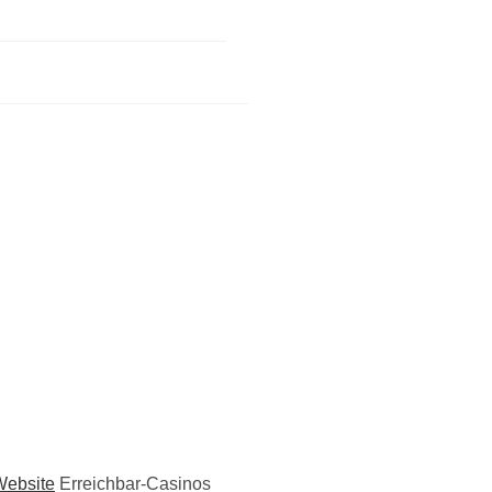
Website
Erreichbar-Casinos