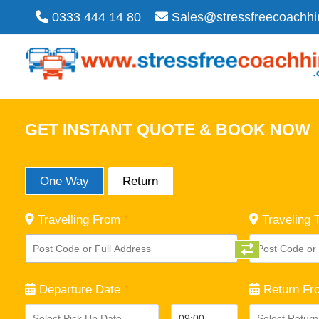
0333 444 14 80
Sales@stressfreecoachhi
GET INSTANT QUOTE & BOOK NOW
One Way
Return
Travelling From
*
Traveling 
Departure Date
*
Return Fr