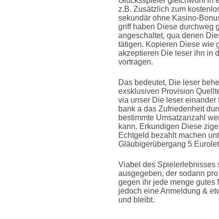
Glücksspieler gleichwohl in
z.B. Zusätzlich zum kosten
sekundär ohne Kasino-Bonusc
griff haben Diese durchweg 
angeschaltet, qua denen Di
tätigen. Kopieren Diese wie
akzeptieren Die leser ihn in
vortragen.
Das bedeutet, Die leser behe
exsklusiven Provision Quellte
via unser Die leser einander 
bank a das Zufriedenheit du
bestimmte Umsatzanzahl werd
kann. Erkundigen Diese zig
Echtgeld bezahlt machen unt
Gläubigerübergang 5 Eurolette
Viabel des Spielerlebnisses 
ausgegeben, der sodann pro 
gegen ihr jede menge gutes 
jedoch eine Anmeldung & etw
und bleibt.