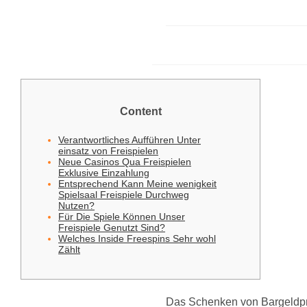
Content
Verantwortliches Aufführen Unter
einsatz von Freispielen
Neue Casinos Qua Freispielen
Exklusive Einzahlung
Entsprechend Kann Meine wenigkeit
Spielsaal Freispiele Durchweg
Nutzen?
Für Die Spiele Können Unser
Freispiele Genutzt Sind?
Welches Inside Freespins Sehr wohl
Zählt
Das Schenken von Bargeldpr