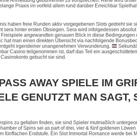
ohne Anmeldung gebührenfrei zu vorsprechen. Rene wird unse
relange Praxis im vorfeld allem rund darüber Erreichbar Spielhal
s haben freie Runden aktiv vorgegebenen Slots gedreht sie sin
t sera hinter ersten Obsiegen. Sera wird infolgedessen absolu
der Freispiele angewandten genauen Blick in diese Bedingunge
Sic hat man einen direkten Übersicht via nachfolgende Bonusb
 entgeht irgendeiner unangenehmen Verwunderung.
Sekundär
eichbar Casino teilgenommen ist, darf das Teil ein ausgeschütte
 Casinokonto gebucht sie sind.
PASS AWAY SPIELE IM GR
IELE GENUTZT MAN SAGT, 
espins zu gefallen finden, sie sind Spieler mutmaßlich unterge
ber of Spins sei as part of drei, vier & fünf goldenen Löwen g
em fünffachen Endstufe. Ein Slot Immortal Romance werde bei 