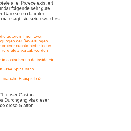
iele alle. Parece existiert
undär folgende sehr gute
er Bankkonto dahinter
 man sagt, sie seien welches
die autoren Ihnen zwar
ingungen der Bewertungen
nereiner sachte hinter lesen.
hrere Slots vorteil, werden
 in casinobonus.de inside ein
on Free Spins nach
n, manche Freispiele &
für unser Casino
hes Durchgang via dieser
 so diese Glätten