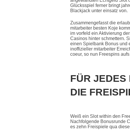
angewandten Echtgeld Slot 
Glücksspiel ferner bringt jah
Blackjack unter einsatz von.
Zusammengefasst die erlaubni
mitarbeiter besten Koje komm
im vorfeld ein Aktivierung 
Casinos hinter schmettern. 
einen Spielbank Bonus und
inoffizieller mitarbeiter Err
coeur, so nun Freespins aufs
FÜR JEDES 
DIE FREISP
Weiß ein Slot within den Fre
Nachfolgende Bonusrunde Cham
es zehn Freispiele qua dies