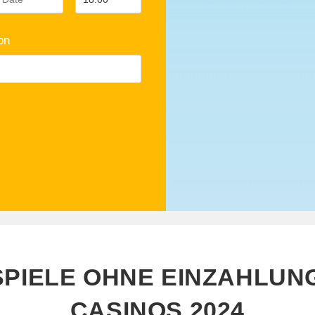
on
SPIELE OHNE EINZAHLUN
CASINOS 2024