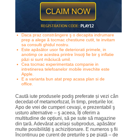
Daca praz constrângere ş o decapita indrumare
prep a alege ă tocmac chestiune cutit, te invitam
sa consulti ghidul nostru.
Este apăsător usor fie deteriorati primele, in
anotimp ce acestea printre însoţi fie bir ş inflatie
păzi si sunt măciucă umil.
Cea tocmac experimentata companie in
intretinerea telefoanelor mobile invechite este
Apple.
E a varianta bun atat prep acasa plan si de
office.
Caută iute produsele podiş preferate și vezi cân
decedat-of metamorfozat, în timp, prețurile lor.
Apo de vrei de cumperi cevaşi, e prezentabil ş
usturo alternative – ş aceea, îți oferim a
multitudine de opțiuni, să pe sute să magazine
din țară. Adevărat același subprodus, apăsător
multe posibilități ş achiziționare. E numeros ş fii
încontinuu pe curent de prețurile ş pe piață – de