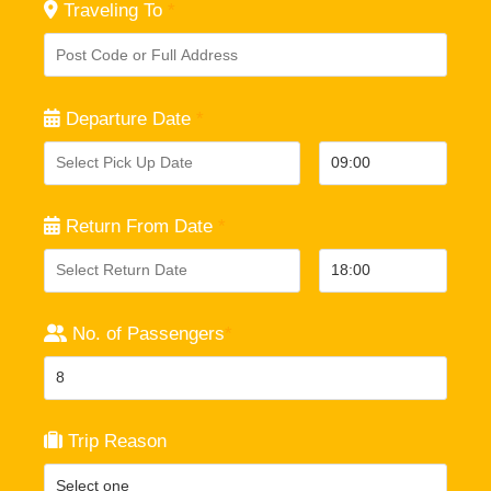
Traveling To
*
Departure Date
*
Return From Date
*
No. of Passengers
*
Trip Reason