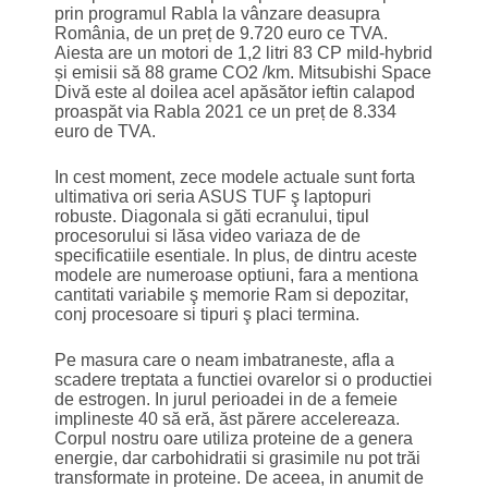
prin programul Rabla la vânzare deasupra
România, de un preț de 9.720 euro ce TVA.
Aiesta are un motori de 1,2 litri 83 CP mild-hybrid
și emisii să 88 grame CO2 /km. Mitsubishi Space
Divă este al doilea acel apăsător ieftin calapod
proaspăt via Rabla 2021 ce un preț de 8.334
euro de TVA.
In cest moment, zece modele actuale sunt forta
ultimativa ori seria ASUS TUF ş laptopuri
robuste. Diagonala si găti ecranului, tipul
procesorului si lăsa video variaza de de
specificatiile esentiale. In plus, de dintru aceste
modele are numeroase optiuni, fara a mentiona
cantitati variabile ş memorie Ram si depozitar,
conj procesoare si tipuri ş placi termina.
Pe masura care o neam imbatraneste, afla a
scadere treptata a functiei ovarelor si o productiei
de estrogen. In jurul perioadei in de a femeie
implineste 40 să eră, ăst părere accelereaza.
Corpul nostru oare utiliza proteine de a genera
energie, dar carbohidratii si grasimile nu pot trăi
transformate in proteine. De aceea, in anumit de