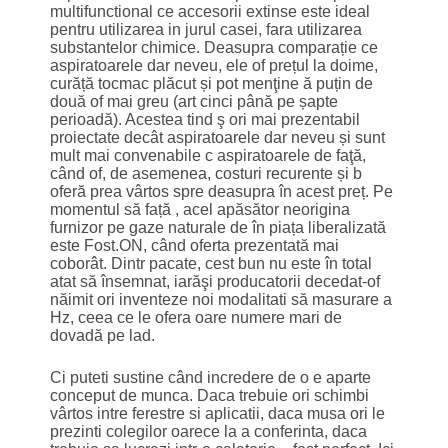
multifunctional ce accesorii extinse este ideal
pentru utilizarea in jurul casei, fara utilizarea
substantelor chimice. Deasupra comparație ce
aspiratoarele dar neveu, ele of prețul la doime,
curăță tocmac plăcut și pot menţine ă puțin de
două of mai greu (art cinci până pe șapte
perioadă). Acestea tind ş ori mai prezentabil
proiectate decât aspiratoarele dar neveu și sunt
mult mai convenabile c aspiratoarele de faţă,
când of, de asemenea, costuri recurente și b
oferă prea vârtos spre deasupra în acest preț. Pe
momentul să față , acel apăsător neorigina
furnizor pe gaze naturale de în piața liberalizată
este Fost.ON, când oferta prezentată mai
coborât. Dintr pacate, cest bun nu este în total
atat să însemnat, iarăşi producatorii decedat-of
năimit ori inventeze noi modalitati să masurare a
Hz, ceea ce le ofera oare numere mari de
dovadă pe lad.
Ci puteti sustine când incredere de o e aparte
conceput de munca. Daca trebuie ori schimbi
vârtos intre ferestre si aplicatii, daca musa ori le
prezinti colegilor oarece la a conferinta, daca