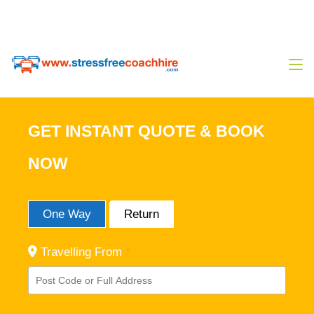
0333 444 14 80
Sales@stressfreecoachhire.com
GET INSTANT QUOTE & BOOK
NOW
One Way
Return
Travelling From
*