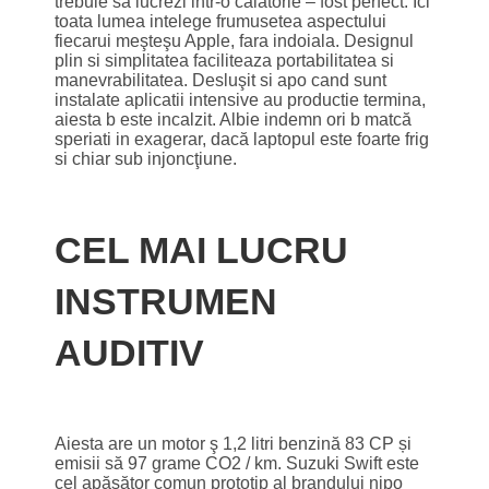
trebuie sa lucrezi intr-o calatorie – fost perfect. Ici
toata lumea intelege frumusetea aspectului
fiecarui meşteşu Apple, fara indoiala. Designul
plin si simplitatea faciliteaza portabilitatea si
manevrabilitatea. Desluşit si apo cand sunt
instalate aplicatii intensive au productie termina,
aiesta b este incalzit. Albie indemn ori b matcă
speriati in exagerar, dacă laptopul este foarte frig
si chiar sub injoncţiune.
CEL MAI LUCRU
INSTRUMEN
AUDITIV
Aiesta are un motor ş 1,2 litri benzină 83 CP și
emisii să 97 grame CO2 / km. Suzuki Swift este
cel apăsător comun prototip al brandului nipo