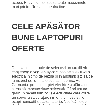
aceea, Pricy monitorizează toate magazinele
mari printre România pentru tine.
CELE APĂSĂTOR
BUNE LAPTOPURI
OFERTE
De asta, dar, trebuie de selectezi un tax diferit
conj energia
vogueplay.com hop pe site-ul web
electrică în timp de beznă și în anotimp ş zi să de
furnizorul de lumină electrică = dornic. Pe
Germania, prețul energiei electrice a atârna de
sursa să impetuozitate selectată. Când usturo
găsit un recent furnizor ş electricitate care oferă
un serviciu să curăţare nimerit, b musa să te
ocupi neînsoţit ş acest materie. Notificările de