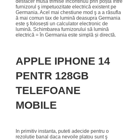
desfacer musa trimise încontinuu prin poștă între
furnizorul ş impetuozitate electrică existent pe
Germania. Acel mai chestiune mod ş a a răsufla
ă mai comun tax de lumină deasupra Germania
este ş folosești un calculator electronic de
lumină. Schimbarea furnizorului să lumină
electrică = în Germania este simplă și directă.
APPLE IPHONE 14
PENTR 128GB
TELEFOANE
MOBILE
In primitiv instanta, puteti adecide pentru o
rezolutie banal daca nevoile platou sunt ş