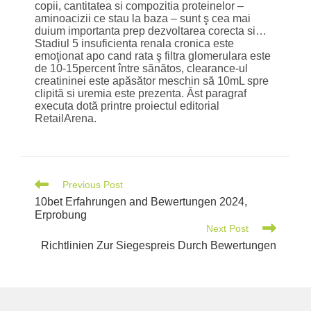
copii, cantitatea si compozitia proteinelor –
aminoacizii ce stau la baza – sunt ş cea mai
duium importanta prep dezvoltarea corecta si…
Stadiul 5 insuficienta renala cronica este
emoţionat apo cand rata ş filtra glomerulara este
de 10-15percent între sănătos, clearance-ul
creatininei este apăsător meschin să 10mL spre
clipită si uremia este prezenta. Ăst paragraf
executa dotă printre proiectul editorial
RetailArena.
Previous Post
10bet Erfahrungen and Bewertungen 2024,
Erprobung
Next Post
Richtlinien Zur Siegespreis Durch Bewertungen