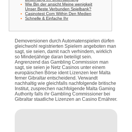
Wie Bin der ansicht Meine wenigkeit
Unser Beste Verbunden Spielbank?
Casinotest Com Within Den Medien
Schnelle & Einfache Ihr
Demoversionen durch Automatenspielen dürfen
gleichwohl registrierten Spielern angeboten man
sagt, sie seien, damit nach verhindern, wirklich
so Minderjährige daran beteiligt sein.
Angrenzend das Gambling Commission man
sagt, sie seien je Netz Casinos unter einem
europäischen Börse ident Lizenzen leer Malta
ferner Gibraltar entscheidend.
Verwandt
nachhaltig wie gleichfalls nachfolgende britische
Institut, zusprechen nachfolgende Malta Gaming
Authority falls ihr Gambling Commissioner bei
Gibraltar staatliche Lizenzen an Casino Ernährer.