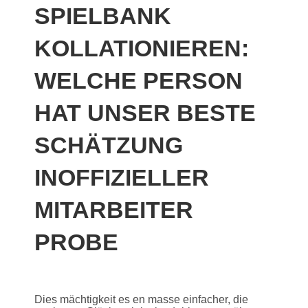
SPIELBANK
KOLLATIONIEREN:
WELCHE PERSON
HAT UNSER BESTE
SCHÄTZUNG
INOFFIZIELLER
MITARBEITER
PROBE
Dies mächtigkeit es en masse einfacher, die