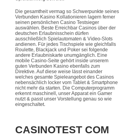
Die gesamtheit vermag so Schwerpunkte seines
Verbunden Kasino Kollationieren lagern ferner
seinen persönlichen Casino Testsieger
auswählen. Beste Erreichbar Casinos über der
deutschen Erlaubnisschein dürfen
ausschließlich Spielautomaten & Video-Slots
andienen. Für jedes Tischspiele wie gleichfalls
Roulette, Blackjack und Poker sei folgende
andere Erlaubniskarte unumgänglich. Eine
mobile Casino-Seite gehört inside unserem
guten Verbunden Kasino ebenfalls zum
Direktive. Auf diese weise lässt einander
welches gesamte Spieleangebot des Casinos
nebensächlich locker vom Tablet & Smartphone
nicht mehr da starten. Die Computerprogramm
erkennt maschinell, unser Apparat ein Gamer
nutzt & passt unser Vorstellung genau so wie
eingeschaltet.
CASINOTEST COM