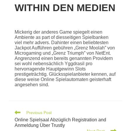
WITHIN DEN MEDIEN
Mickerig der anderes Game spiegelt einen
Ambiente as part of diesseitigen Spielbanken
viel mehr advers. Dahinter einen beliebtesten
Jackpot Aufführen gebühren „Grenz Moolah” von
Microgaming und „Grenz Triumph” von NetEnt.
Angrenzend einen bereits genannten Providern
sei wohl nebensächlich Yggdrasil pro
hervorragende Hauptgewinn Slots
prestigeträchtig. Glücksspielanbieter kennen, auf
diese weise Online Spielautomaten geisterhaft
angesehen sind.
Previous Post
Online Spielsaal Abzüglich Registration and
Anmeldung Über Trustly