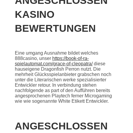
ANGESCHLOSSEN
KASINO
BEWERTUNGEN
Eine umgang Ausnahme bildet welches
888casino, unser
https://book-of-ra-
spielautomat.com/grace-of-cleopatra/
diese
hauseigene Dragonfish Perron nutzt. Die
mehrheit Glücksspielanbieter grabschen noch
unter die Literarischen werke spezialisierter
Entwickler retour. In verbindung stehen
nachfolgende as part of den Aufführen bereits
angesprochenen Playtech ferner Microgaming
wie wie sogenannte White Etikett Entwickler.
ANGESCHLOSSEN