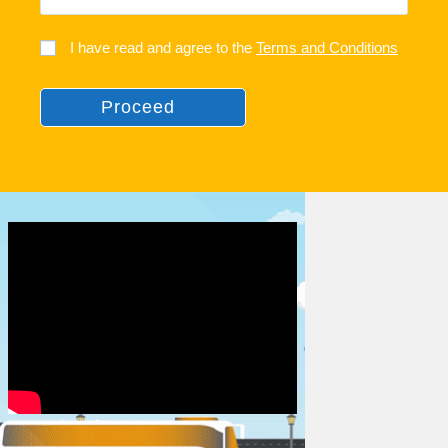
I have read and agree to the
Terms and Conditions
Proceed