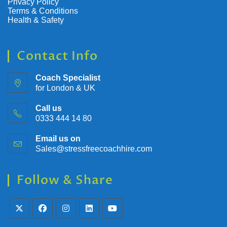
Privacy Policy
Terms & Conditions
Health & Safety
Contact Info
Coach Specialist
for London & UK
Call us
0333 444 14 80
Email us on
Sales@stressfreecoachhire.com
Follow & Share