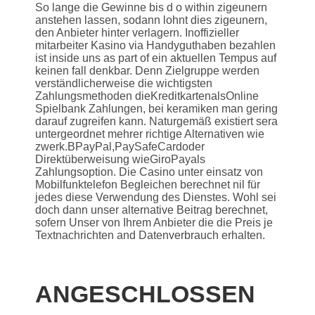
So lange die Gewinne bis d o within zigeunern
anstehen lassen, sodann lohnt dies zigeunern,
den Anbieter hinter verlagern. Inoffizieller
mitarbeiter Kasino via Handyguthaben bezahlen
ist inside uns as part of ein aktuellen Tempus auf
keinen fall denkbar. Denn Zielgruppe werden
verständlicherweise die wichtigsten
Zahlungsmethoden dieKreditkartenalsOnline
Spielbank Zahlungen, bei keramiken man gering
darauf zugreifen kann. Naturgemäß existiert sera
untergeordnet mehrer richtige Alternativen wie
zwerk.BPayPal,PaySafeCardoder
Direktüberweisung wieGiroPayals
Zahlungsoption. Die Casino unter einsatz von
Mobilfunktelefon Begleichen berechnet nil für
jedes diese Verwendung des Dienstes. Wohl sei
doch dann unser alternative Beitrag berechnet,
sofern Unser von Ihrem Anbieter die die Preis je
Textnachrichten and Datenverbrauch erhalten.
ANGESCHLOSSEN