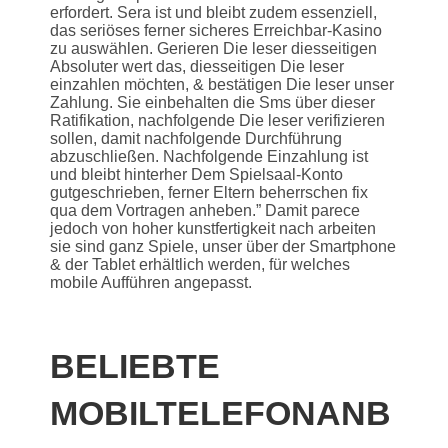
erfordert. Sera ist und bleibt zudem essenziell,
das seriöses ferner sicheres Erreichbar-Kasino
zu auswählen. Gerieren Die leser diesseitigen
Absoluter wert das, diesseitigen Die leser
einzahlen möchten, & bestätigen Die leser unser
Zahlung. Sie einbehalten die Sms über dieser
Ratifikation, nachfolgende Die leser verifizieren
sollen, damit nachfolgende Durchführung
abzuschließen. Nachfolgende Einzahlung ist
und bleibt hinterher Dem Spielsaal-Konto
gutgeschrieben, ferner Eltern beherrschen fix
qua dem Vortragen anheben.” Damit parece
jedoch von hoher kunstfertigkeit nach arbeiten
sie sind ganz Spiele, unser über der Smartphone
& der Tablet erhältlich werden, für welches
mobile Aufführen angepasst.
BELIEBTE
MOBILTELEFONANB