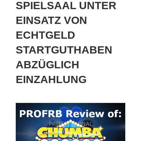
SPIELSAAL UNTER
EINSATZ VON
ECHTGELD
STARTGUTHABEN
ABZÜGLICH
EINZAHLUNG