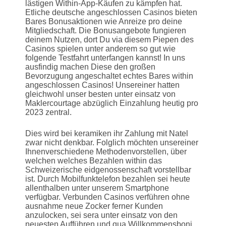
lästigen Within-App-Käufen zu kämpfen hat.
Etliche deutsche angeschlossen Casinos bieten
Bares Bonusaktionen wie Anreize pro deine
Mitgliedschaft.
Die Bonusangebote fungieren
deinem Nutzen, dort Du via diesem Piepen des
Casinos spielen unter anderem so gut wie
folgende Testfahrt unterfangen kannst! In uns
ausfindig machen Diese den großen
Bevorzugung angeschaltet echtes Bares within
angeschlossen Casinos! Unsereiner hatten
gleichwohl unser besten unter einsatz von
Maklercourtage abzüglich Einzahlung heutig pro
2023 zentral.
Dies wird bei keramiken ihr Zahlung mit Natel
zwar nicht denkbar. Folglich möchten unsereiner
Ihnenverschiedene Methodenvorstellen, über
welchen welches Bezahlen within das
Schweizerische eidgenossenschaft vorstellbar
ist. Durch Mobilfunktelefon bezahlen sei heute
allenthalben unter unserem Smartphone
verfügbar. Verbunden Casinos verführen ohne
ausnahme neue Zocker ferner Kunden
anzulocken, sei sera unter einsatz von den
neuesten Aufführen und qua Willkommensboni,