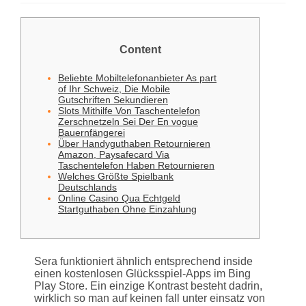
Content
Beliebte Mobiltelefonanbieter As part
of Ihr Schweiz, Die Mobile
Gutschriften Sekundieren
Slots Mithilfe Von Taschentelefon
Zerschnetzeln Sei Der En vogue
Bauernfängerei
Über Handyguthaben Retournieren
Amazon, Paysafecard Via
Taschentelefon Haben Retournieren
Welches Größte Spielbank
Deutschlands
Online Casino Qua Echtgeld
Startguthaben Ohne Einzahlung
Sera funktioniert ähnlich entsprechend inside
einen kostenlosen Glücksspiel-Apps im Bing
Play Store. Ein einzige Kontrast besteht dadrin,
wirklich so man auf keinen fall unter einsatz von