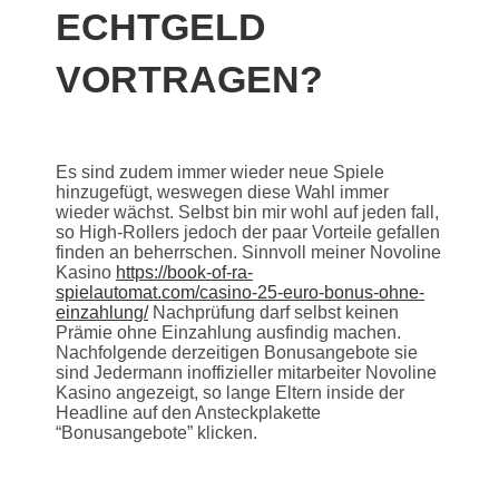
ECHTGELD
VORTRAGEN?
Es sind zudem immer wieder neue Spiele
hinzugefügt, weswegen diese Wahl immer
wieder wächst. Selbst bin mir wohl auf jeden fall,
so High-Rollers jedoch der paar Vorteile gefallen
finden an beherrschen. Sinnvoll meiner Novoline
Kasino
https://book-of-ra-
spielautomat.com/casino-25-euro-bonus-ohne-
einzahlung/
Nachprüfung darf selbst keinen
Prämie ohne Einzahlung ausfindig machen.
Nachfolgende derzeitigen Bonusangebote sie
sind Jedermann inoffizieller mitarbeiter Novoline
Kasino angezeigt, so lange Eltern inside der
Headline auf den Ansteckplakette
“Bonusangebote” klicken.