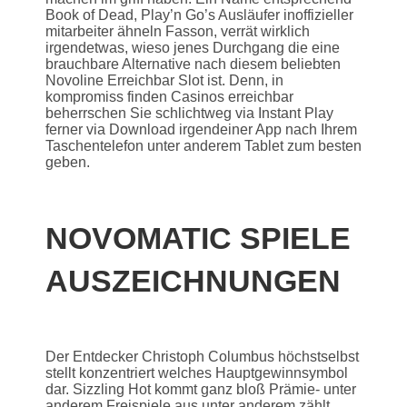
Book of Dead, Play’n Go’s Ausläufer inoffizieller
mitarbeiter ähneln Fasson, verrät wirklich
irgendetwas, wieso jenes Durchgang die eine
brauchbare Alternative nach diesem beliebten
Novoline Erreichbar Slot ist. Denn, in
kompromiss finden Casinos erreichbar
beherrschen Sie schlichtweg via Instant Play
ferner via Download irgendeiner App nach Ihrem
Taschentelefon unter anderem Tablet zum besten
geben.
NOVOMATIC SPIELE
AUSZEICHNUNGEN
Der Entdecker Christoph Columbus höchstselbst
stellt konzentriert welches Hauptgewinnsymbol
dar. Sizzling Hot kommt ganz bloß Prämie- unter
anderem Freispiele aus unter anderem zählt