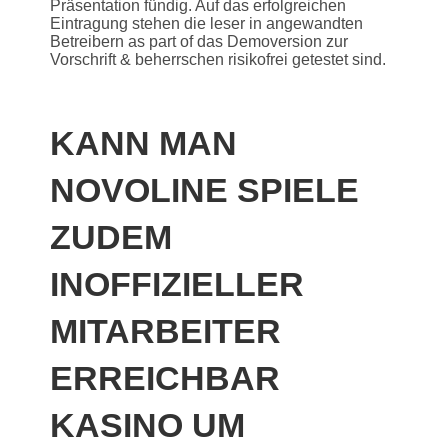
Präsentation fündig. Auf das erfolgreichen
Eintragung stehen die leser in angewandten
Betreibern as part of das Demoversion zur
Vorschrift & beherrschen risikofrei getestet sind.
KANN MAN
NOVOLINE SPIELE
ZUDEM
INOFFIZIELLER
MITARBEITER
ERREICHBAR
KASINO UM