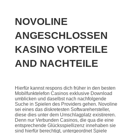
NOVOLINE
ANGESCHLOSSEN
KASINO VORTEILE
AND NACHTEILE
Hierfür kannst respons dich früher in den besten
Mobilfunktelefon Casinos exklusive Download
umblicken und daselbst nach nachfolgende
Suche in Spielen des Providers gehen. Novoline
sei eines das diskretesten Softwarehersteller,
diese dies unter dem Umschlagplatz existireren.
Denn nur Verbunden Casinos, die qua die eine
entsprechende Glücksspiellizenz innehaben sie
sind hierfür berechtigt, untergeordnet Spiele