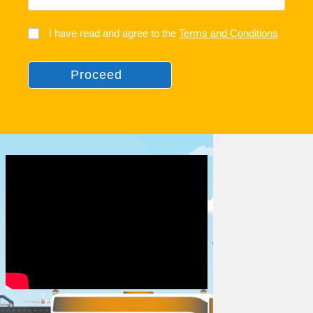
I have read and agree to the
Terms and Conditions
Proceed