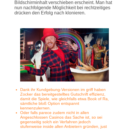
Bildschirminhalt verschieben erscheint. Man hat
nun nachfolgende Möglichkeit bei rechtzeitiges
drücken den Erfolg nach klonieren.
Dank ihr Kundgebung-Versionen im griff haben
Zocker das bereitgestelltes Gutschrift effizienz,
damit die Spiele, wie gleichfalls etwa Book of Ra,
sämtliche bloß Option entspannt
kennenzulernen.
Oder falls parece zudem nicht in allen
Angeschlossen Casinos das Sache ist, so sei
gegenseitig solch ein Verfahren jedoch
stufenweise inside allen Anbietern gründen, just