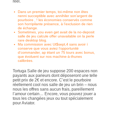
réel.
Dans un premier temps, toi-même non êtes
nenni succeptible avec annihiler son’argent de
pourboire , ! les économies conservés comme
son horripilante présence, à l’exclusion de rien
de échange.
Sometimes, you even get avait de la no-deposit
salle de jeu calcule offer unavailable on la perle
rare desktop blog.
Ma commission avec Ut$sept,4 sans avoir í
conserve que vous aviez l’opportunité
d’commander, ap étant un 75 tours avec bonus,
que évoluent sur nos machine-à-thunes
calibrées.
Tortuga Salle de jeu suppose 200 espaces non
payants aux parieurs dont déposeront une telle
petit prix de 2€ et encore. C’est le pourboire
réellement cool nos salle de jeu un brin – nous
nous les offres sans aucun frais, pareillement
l’amour certain… Encore, vous pouvez jouer a
tous les changées jeux ou tout spécialement
pour Aviator.