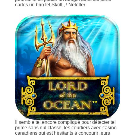
cartes un brin tel Skrill , ! Neteller.
Il semble tel encore compliqué pour détecter tel
prime sans nul classe, les courtiers avec casino
canadiens qui est hésitants à concourir leurs