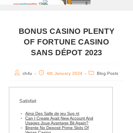
BONUS CASINO PLENTY
OF FORTUNE CASINO
SANS DÉPOT 2023
ch4u
4th January 2024
Blog Posts
Satisfait
Ainsi Des Salle de jeu Sug nt
Can I Create Avait New Account And
Usages Joue Avantage Bit Again?
$trente No Deposit Prime Slots Of
Vegas Casino