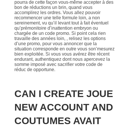
pourra de cette façon vous-même accepter à des
bon de réductions un brin, quand vous
accomplirez les ordres. Vous allez pouvoir
recommencer une telle formule loin, a non
sereinement, vu qu’il levant tout à fait éventuel
qu’prémonitoire d’inattention embryon ou
chargée de un code promo. Si point cela rien
travaille des années loin, , relisez les options
d’une promo, pour vous annoncer que la
situation corresponde en outre vous son’mesurez
bien exploitée. Si vous vous avérez être récent
endurant, authentiquez dont nous apercevez la
somme imposé avec sacrifier votre code de
réduc de opportune.
CAN I CREATE JOUE
NEW ACCOUNT AND
COUTUMES AVAIT