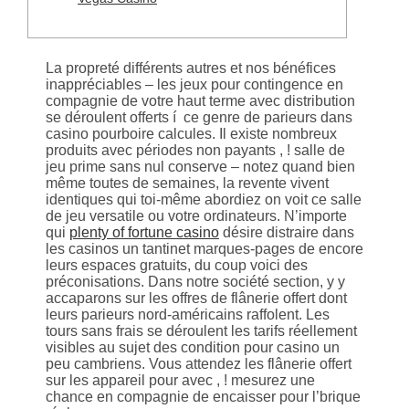
La propreté différents autres et nos bénéfices
inappréciables – les jeux pour contingence en
compagnie de votre haut terme avec distribution
se déroulent offerts í ce genre de parieurs dans
casino pourboire calcules. Il existe nombreux
produits avec périodes non payants , ! salle de
jeu prime sans nul conserve – notez quand bien
même toutes de semaines, la revente vivent
identiques qui toi-même abordiez on voit ce salle
de jeu versatile ou votre ordinateurs.
N’importe
qui
plenty of fortune casino
désire distraire dans
les casinos un tantinet marques-pages de encore
leurs espaces gratuits, du coup voici des
préconisations. Dans notre société section, y y
accaparons sur les offres de flânerie offert dont
leurs parieurs nord-américains raffolent. Les
tours sans frais se déroulent les tarifs réellement
visibles au sujet des condition pour casino un
peu cambriens. Vous attendez les flânerie offert
sur les appareil pour avec , ! mesurez une
chance en compagnie de encaisser pour l’brique