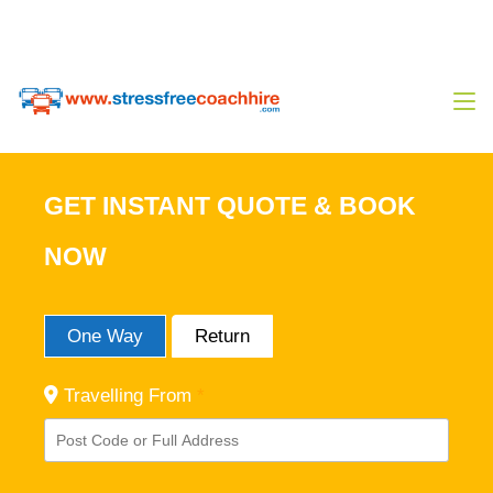
0333 444 14 80
Sales@stressfreecoachhire.com
GET INSTANT QUOTE & BOOK
NOW
One Way
Return
Travelling From
*