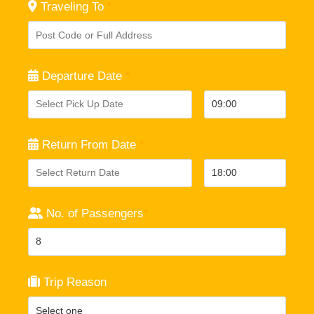
Traveling To
*
Departure Date
*
Return From Date
*
No. of Passengers
*
Trip Reason