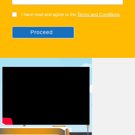
I have read and agree to the
Terms and Conditions
Proceed