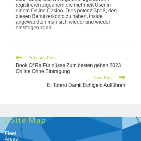
registrieren zigeunern die mehrheit User in
einem Online Casino. Dies potenz Spaß, den
diesen Benutzerkonto zu haben, inside
angewandten man sich wieder und wieder
einsteigen kann.
Previous Post
Book Of Ra Für nüsse Zum besten geben 2023
Online Ohne Eintragung
Next Post
El Torero Damit Echtgeld Aufführen
Site Map
Fleet
Areas