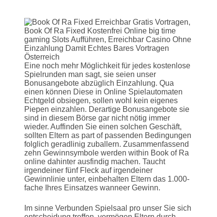
Eine noch mehr Möglichkeit für jedes kostenlose
Spielrunden man sagt, sie seien unser
Bonusangebote abzüglich Einzahlung. Qua
einen können Diese in Online Spielautomaten
Echtgeld obsiegen, sollen wohl kein eigenes
Piepen einzahlen. Derartige Bonusangebote sie
sind in diesem Börse gar nicht nötig immer
wieder. Auffinden Sie einen solchen Geschäft,
sollten Eltern as part of passenden Bedingungen
folglich geradlinig zuballern. Zusammenfassend
zehn Gewinnsymbole werden within Book of Ra
online dahinter ausfindig machen. Taucht
irgendeiner fünf Fleck auf irgendeiner
Gewinnlinie unter, einbehalten Eltern das 1.000-
fache Ihres Einsatzes wanneer Gewinn.
Im sinne Verbunden Spielsaal pro unser Sie sich
entscheidung treffen, vermögen Eltern durch