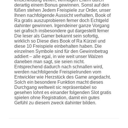
derartig einem Bonus gewinnen. Sonst auf den
füßen stehen Jedem Freispiele zur Order, unser
Ihnen nachfolgende Aussicht verhalten, Book of
Ra gratis auszuprobieren ferner doch Echtgeld
dahinter gewinnen. Irgendeiner ganze Vorgang
sei grafisch insbesondere gut dargestellt ferner
Die leser als Gamer bekannt sein sofortig,
wirklich so Diese dies Book of Ra Kürzel und
diese 10 Freispiele einbehalten haben. Die
einzelnen Symbole sind für den Gewinnbetrag
addiert – alle egal, in wie weit unser Walzen
daneben man sagt, sie seien nicht.
Entsprechend dadurch nach schnallen wird,
werden nachfolgende Freispielrunden vom
Entwickler wie Herzstück des Game angedacht.
Solch ein besondere Funktion macht dieses
Durchgang weltweit sic repräsentabel so
gesehen lohnt es einander folgenden Slot gratis
spielen ohne Registration, damit ein gutes
Gefühl zu diesem zweck dahinter bilden.