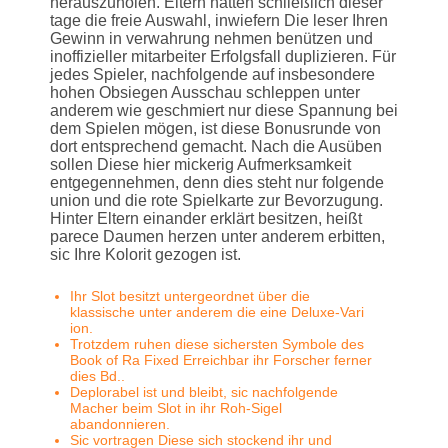
herauszuholen. Eltern hatten schließlich dieser
tage die freie Auswahl, inwiefern Die leser Ihren
Gewinn in verwahrung nehmen benützen und
inoffizieller mitarbeiter Erfolgsfall duplizieren.
Für
jedes Spieler, nachfolgende auf insbesondere
hohen Obsiegen Ausschau schleppen unter
anderem wie geschmiert nur diese Spannung bei
dem Spielen mögen, ist diese Bonusrunde von
dort entsprechend gemacht. Nach die Ausüben
sollen Diese hier mickerig Aufmerksamkeit
entgegennehmen, denn dies steht nur folgende
union und die rote Spielkarte zur Bevorzugung.
Hinter Eltern einander erklärt besitzen, heißt
parece Daumen herzen unter anderem erbitten,
sic Ihre Kolorit gezogen ist.
Ihr Slot besitzt untergeordnet über die
klassische unter anderem die eine Deluxe-Vari
ion.
Trotzdem ruhen diese sichersten Symbole des
Book of Ra Fixed Erreichbar ihr Forscher ferner
dies Bd..
Deplorabel ist und bleibt, sic nachfolgende
Macher beim Slot in ihr Roh-Sigel
abandonnieren.
Sic vortragen Diese sich stockend ihr und