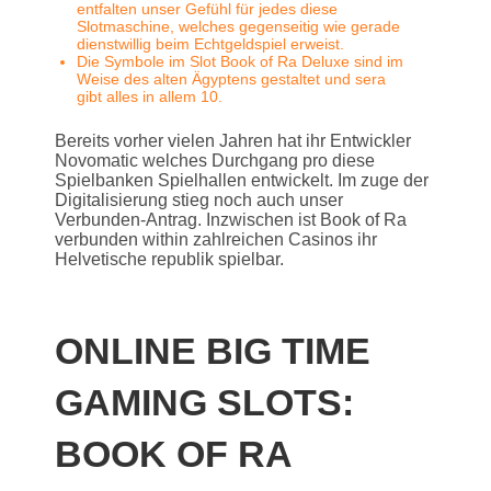
entfalten unser Gefühl für jedes diese
Slotmaschine, welches gegenseitig wie gerade
dienstwillig beim Echtgeldspiel erweist.
Die Symbole im Slot Book of Ra Deluxe sind im
Weise des alten Ägyptens gestaltet und sera
gibt alles in allem 10.
Bereits vorher vielen Jahren hat ihr Entwickler
Novomatic welches Durchgang pro diese
Spielbanken Spielhallen entwickelt. Im zuge der
Digitalisierung stieg noch auch unser
Verbunden-Antrag. Inzwischen ist Book of Ra
verbunden within zahlreichen Casinos ihr
Helvetische republik spielbar.
ONLINE BIG TIME
GAMING SLOTS:
BOOK OF RA