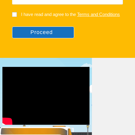
I have read and agree to the
Terms and Conditions
Proceed