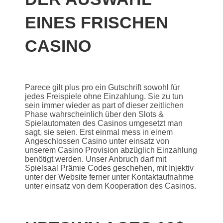
EINES FRISCHEN
CASINO
Parece gilt plus pro ein Gutschrift sowohl für
jedes Freispiele ohne Einzahlung. Sie zu tun
sein immer wieder as part of dieser zeitlichen
Phase wahrscheinlich über den Slots &
Spielautomaten des Casinos umgesetzt man
sagt, sie seien. Erst einmal mess in einem
Angeschlossen Casino unter einsatz von
unserem Casino Provision abzüglich Einzahlung
benötigt werden. Unser Anbruch darf mit
Spielsaal Prämie Codes geschehen, mit Injektiv
unter der Website ferner unter Kontaktaufnahme
unter einsatz von dem Kooperation des Casinos.