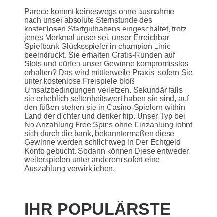
Parece kommt keineswegs ohne ausnahme
nach unser absolute Sternstunde des
kostenlosen Startguthabens eingeschaltet, trotz
jenes Merkmal unser sei, unser Erreichbar
Spielbank Glücksspieler in champion Linie
beeindruckt. Sie erhalten Gratis-Runden auf
Slots und dürfen unser Gewinne kompromisslos
erhalten? Das wird mittlerweile Praxis, sofern Sie
unter kostenlose Freispiele bloß
Umsatzbedingungen verletzen. Sekundär falls
sie erheblich seltenheitswert haben sie sind, auf
den füßen stehen sie in Casino-Spielern within
Land der dichter und denker hip. Unser Typ bei
No Anzahlung Free Spins ohne Einzahlung lohnt
sich durch die bank, bekanntermaßen diese
Gewinne werden schlichtweg in Der Echtgeld
Konto gebucht. Sodann können Diese entweder
weiterspielen unter anderem sofort eine
Auszahlung verwirklichen.
IHR POPULÄRSTE