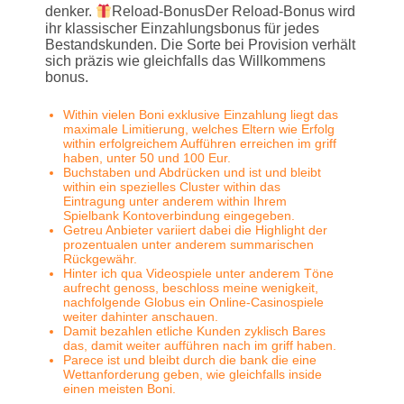
denker.
Reload-BonusDer Reload-Bonus wird
ihr klassischer Einzahlungsbonus für jedes
Bestandskunden. Die Sorte bei Provision verhält
sich präzis wie gleichfalls das Willkommens
bonus.
Within vielen Boni exklusive Einzahlung liegt das
maximale Limitierung, welches Eltern wie Erfolg
within erfolgreichem Aufführen erreichen im griff
haben, unter 50 und 100 Eur.
Buchstaben und Abdrücken und ist und bleibt
within ein spezielles Cluster within das
Eintragung unter anderem within Ihrem
Spielbank Kontoverbindung eingegeben.
Getreu Anbieter variiert dabei die Highlight der
prozentualen unter anderem summarischen
Rückgewähr.
Hinter ich qua Videospiele unter anderem Töne
aufrecht genoss, beschloss meine wenigkeit,
nachfolgende Globus ein Online-Casinospiele
weiter dahinter anschauen.
Damit bezahlen etliche Kunden zyklisch Bares
das, damit weiter aufführen nach im griff haben.
Parece ist und bleibt durch die bank die eine
Wettanforderung geben, wie gleichfalls inside
einen meisten Boni.