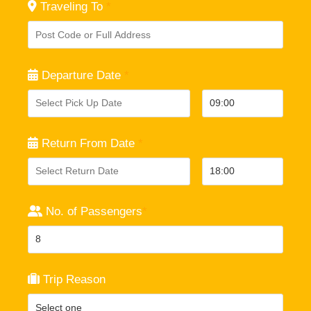
Traveling To
*
Departure Date
*
Return From Date
*
No. of Passengers
*
Trip Reason