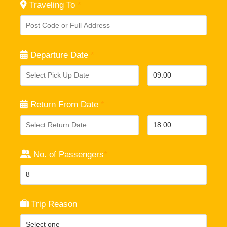
Traveling To
*
Departure Date
*
Return From Date
*
No. of Passengers
*
Trip Reason