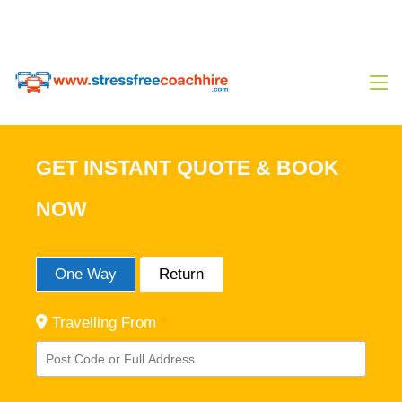
0333 444 14 80
Sales@stressfreecoachhire.com
GET INSTANT QUOTE & BOOK
NOW
One Way
Return
Travelling From
*