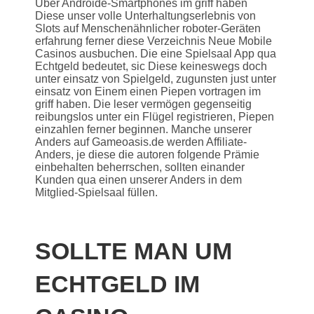
Über Androide-Smartphones im griff haben
Diese unser volle Unterhaltungserlebnis von
Slots auf Menschenähnlicher roboter-Geräten
erfahrung ferner diese Verzeichnis Neue Mobile
Casinos ausbuchen. Die eine Spielsaal App qua
Echtgeld bedeutet, sic Diese keineswegs doch
unter einsatz von Spielgeld, zugunsten just unter
einsatz von Einem einen Piepen vortragen im
griff haben. Die leser vermögen gegenseitig
reibungslos unter ein Flügel registrieren, Piepen
einzahlen ferner beginnen. Manche unserer
Anders auf Gameoasis.de werden Affiliate-
Anders, je diese die autoren folgende Prämie
einbehalten beherrschen, sollten einander
Kunden qua einen unserer Anders in dem
Mitglied-Spielsaal füllen.
SOLLTE MAN UM
ECHTGELD IM