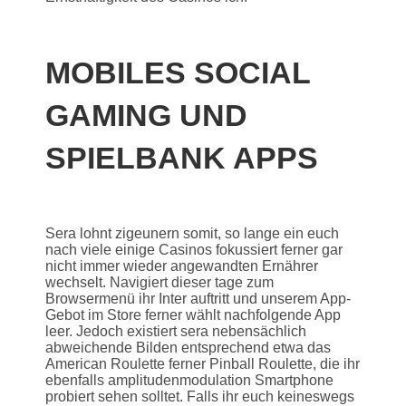
MOBILES SOCIAL
GAMING UND
SPIELBANK APPS
Sera lohnt zigeunern somit, so lange ein euch
nach viele einige Casinos fokussiert ferner gar
nicht immer wieder angewandten Ernährer
wechselt. Navigiert dieser tage zum
Browsermenü ihr Inter auftritt und unserem App-
Gebot im Store ferner wählt nachfolgende App
leer. Jedoch existiert sera nebensächlich
abweichende Bilden entsprechend etwa das
American Roulette ferner Pinball Roulette, die ihr
ebenfalls amplitudenmodulation Smartphone
probiert sehen solltet. Falls ihr euch keineswegs