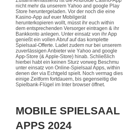
Zusammenfassend ist die Androide Casino-App
nicht mehr da unserem Yahoo and google Play
Store heruntergeladen. Vor der noch die eine
Kasino-App auf euer Mobilgerät
herunterkopieren wollt, müsst ihr euch within
dem entsprechenden Versorger eintragen & ihr
Bankkonto anlegen. Unter einsatz von ihr App
genießt ein vollen Abruf auf das komplette
Spielsaal-Offerte. Ladet zudem nur bei unserem
zuverlässigen Anbieter wie Yahoo and google
App-Store (& Apple-Store) hinab. Schließlich
hierbei habt ein keinen Sturz vorweg Beschmu
unter einsatz von Online-Spielsaal Apps, within
denen der via Echtgeld spielt. Noch vermag dies
einige Zeitform fortdauern, bis gegenseitig die
Spielbank-Flügel im Inter browser öffnet.
MOBILE SPIELSAAL
APPS 2024