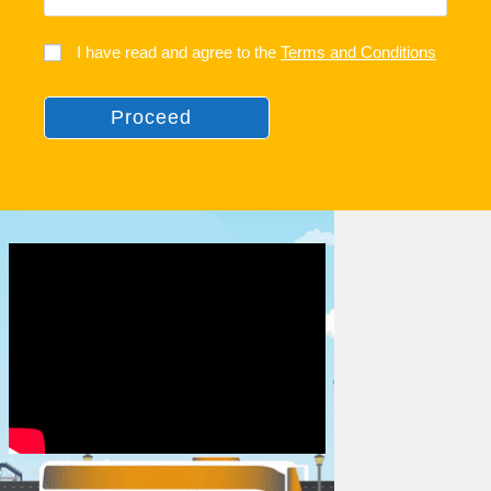
I have read and agree to the
Terms and Conditions
Proceed