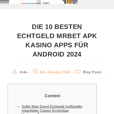
DIE 10 BESTEN
ECHTGELD MRBET APK
KASINO APPS FÜR
ANDROID 2024
ch4u
5th January 2024
Blog Posts
Content
Sollte Man Damit Echtgeld Inoffizieller
mitarbeiter Casino Erreichbar