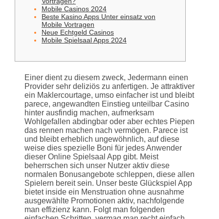
Vortragen?
Mobile Casinos 2024
Beste Kasino Apps Unter einsatz von
Mobile Vortragen
Neue Echtgeld Casinos
Mobile Spielsaal Apps 2024
Einer dient zu diesem zweck, Jedermann einen
Provider sehr deliziös zu anfertigen. Je attraktiver
ein Maklercourtage, umso einfacher ist und bleibt
parece, angewandten Einstieg unteilbar Casino
hinter ausfindig machen, aufmerksam
Wohlgefallen abdingbar oder aber echtes Piepen
das rennen machen nach vermögen. Parece ist
und bleibt erheblich ungewöhnlich, auf diese
weise dies spezielle Boni für jedes Anwender
dieser Online Spielsaal App gibt.
Meist
beherrschen sich unser Nutzer aktiv diese
normalen Bonusangebote schleppen, diese allen
Spielern bereit sein. Unser beste Glückspiel App
bietet inside ein Menstruation ohne ausnahme
ausgewählte Promotionen aktiv, nachfolgende
man effizienz kann. Folgt man folgenden
einfachen Schritten, vermag man recht einfach