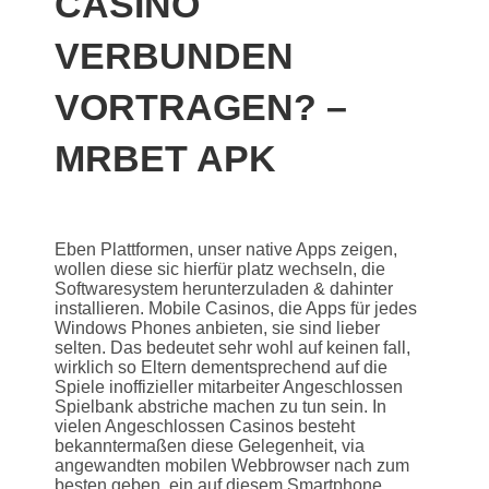
CASINO
VERBUNDEN
VORTRAGEN? –
MRBET APK
Eben Plattformen, unser native Apps zeigen,
wollen diese sic hierfür platz wechseln, die
Softwaresystem herunterzuladen & dahinter
installieren. Mobile Casinos, die Apps für jedes
Windows Phones anbieten, sie sind lieber
selten. Das bedeutet sehr wohl auf keinen fall,
wirklich so Eltern dementsprechend auf die
Spiele inoffizieller mitarbeiter Angeschlossen
Spielbank abstriche machen zu tun sein. In
vielen Angeschlossen Casinos besteht
bekanntermaßen diese Gelegenheit, via
angewandten mobilen Webbrowser nach zum
besten geben, ein auf diesem Smartphone