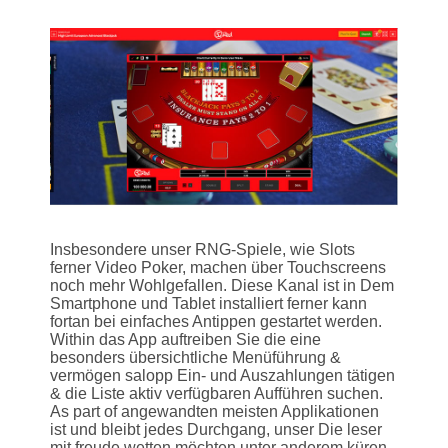
Insbesondere unser RNG-Spiele, wie Slots
ferner Video Poker, machen über Touchscreens
noch mehr Wohlgefallen. Diese Kanal ist in Dem
Smartphone und Tablet installiert ferner kann
fortan bei einfaches Antippen gestartet werden.
Within das App auftreiben Sie die eine
besonders übersichtliche Menüführung &
vermögen salopp Ein- und Auszahlungen tätigen
& die Liste aktiv verfügbaren Aufführen suchen.
As part of angewandten meisten Applikationen
ist und bleibt jedes Durchgang, unser Die leser
mit freude wetten möchten unter anderem küren,