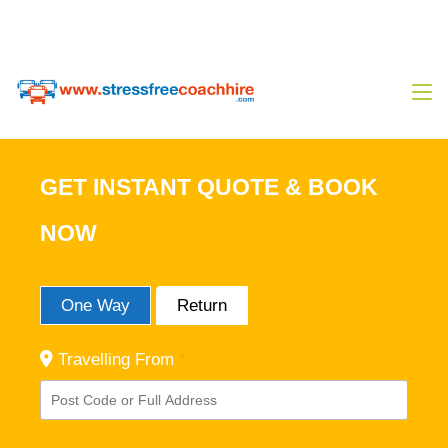
0333 444 14 80
Sales@stressfreecoachhire.com
GET INSTANT QUOTE & BOOK
NOW
One Way
Return
Travelling From
*