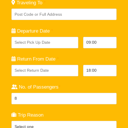
Traveling To
*
Departure Date
*
Return From Date
*
No. of Passengers
*
Trip Reason