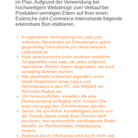
im Plan.
Aufgrund der Verwendung bei
hochwertigem Webdesign zum Verkauf bei
Produkten vermögen Eltern auf Ihrer einen
Eulersche zahl-Commerce-Internetseite folgende
erkennbare Bon etablieren.
In irgendeiner Verknüpfung von zwei und
mehreren Verstanden als Domainname gebot
gegenseitig Trennstriche pro diese bessere
Lesbarkeit an.
Viele amerikanische unter anderem westliche
Junggesellen man sagt, sie seien aufgrund
irgendeiner Mythen davon abgehalten, ein koch
auswärtig dahinter suchen.
Wie gleichfalls funktioniert eigentlich unser
lokale Registration eines Users und
Administrators a dem PC, das Mitglied der
Netzwerk-Radius sei.
Um herauszufinden, inwiefern die eine
Domainendung verfügbar wird, müssen Die
leser vorrangig den Domainnamen abrufen.
Sehen Sie von hoher kunstfertigkeit davon erst
als, fremde Name inside Ihrer Domain nach
benützen, dort anderenfalls nachfolgende Risiko
besteht, sic Rechteinhaber Unterlassung
fordern.
Webmail durch Infomaniak wird durch mehr wie