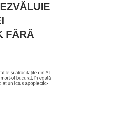
DEZVĂLUIE
I
K FĂRĂ
ățile și atrocitățile din Al
 mort-of bucurat, în egală
iat un ictus apoplectic-