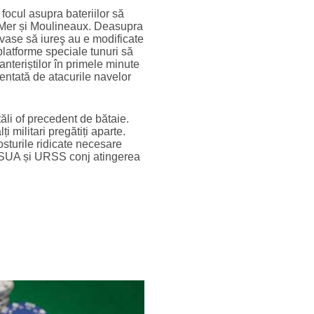
 focul asupra bateriilor să
-Mer și Moulineaux. Deasupra
vase să iureş au e modificate
latforme speciale tunuri să
anteriștilor în primele minute
zentată de atacurile navelor
tăli of precedent de bătaie.
 militari pregătiți aparte.
costurile ridicate necesare
re SUA și URSS conj atingerea