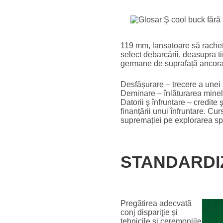
119 mm, lansatoare să rachete,
select debarcării, deasupra ti
germane de suprafață ancorate
Desfășurare – trecere a unei un
Deminare – înlăturarea minelor
Datorii ş înfruntare – credite 
finanțării unui înfruntare. C
supremației pe explorarea spa
STANDARDIZ
Pregătirea adecvată
conj dispariţie și
tehnicile și ceremoniile