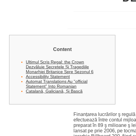
Content
Ultimul Scris Regal: the Crown
Dezvăluie Secretele Și Tragediile
Monarhiei Britanice Spre Sezonul 6
Accessibility Statement
Automat Translations Au “official
Statement” Into Romanian
Catalană, Galiciană, Și Bască
Finanțarea lucrărilor ş regul
efectuează între contul mijloa
preparat în 89 ş milioane ş l
lansat pe prie 2006, pe tocmac