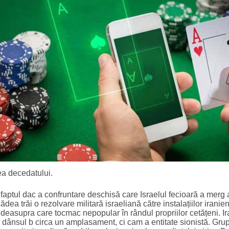
rea decedatului.
 faptul dac a confruntare deschisă care Israelul fecioară a merg a
dea trăi o rezolvare militară israeliană către instalațiilor iranie
 deasupra care tocmac nepopular în rândul propriilor cetățeni. Ir
e dânsul b circa un amplasament, ci cam a entitate sionistă. Gru