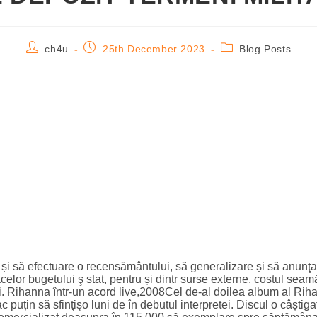
ch4u
25th December 2023
Blog Posts
ă și să efectuare o recensământului, să generalizare și să anunţa
celor bugetului ş stat, pentru și dintr surse externe, costul seamă
ei. Rihanna într-un acord live,2008Cel de-al doilea album al Riha
 puțin să sfinţişo luni de în debutul interpretei.
Discul o câștiga