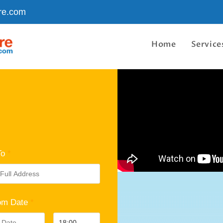
re.com
Home
Service
To
*
om Date
*