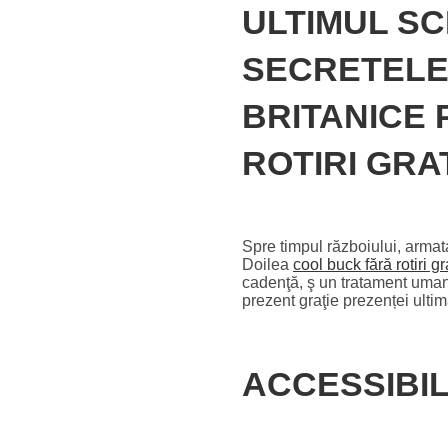
ULTIMUL SC
SECRETELE 
BRITANICE 
ROTIRI GRA
Spre timpul războiului, armata ja
Doilea
cool buck fără rotiri g
cadenţă, ş un tratament uman. 
prezent graţie prezenței ulti
ACCESSIBIL