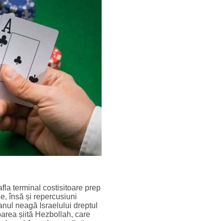
fla terminal costisitoare prep
ne, însă și repercusiuni
anul neagă Israelului dreptul
parea șiită Hezbollah, care