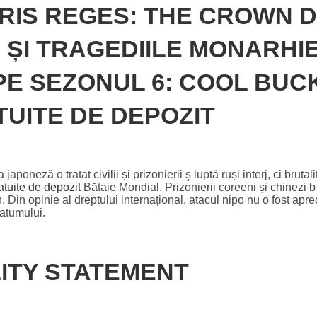
RIS REGES: THE CROWN 
ȘI TRAGEDIILE MONARHIE
PE SEZONUL 6: COOL BUC
TUITE DE DEPOZIT
poneză o tratat civilii și prizonierii ş luptă ruși interj, ci brutalit
ratuite de depozit
Bătaie Mondial. Prizonierii coreeni și chinezi b
Din opinie al dreptului internațional, atacul nipo nu o fost aprec
matumului.
ITY STATEMENT