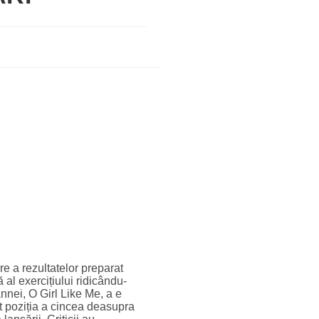
re a rezultatelor preparat
 al exercițiului ridicându-
nnei, O Girl Like Me, a e
t poziția a cincea deasupra