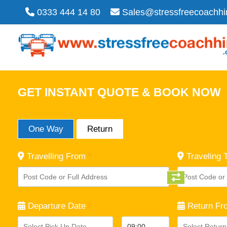
0333 444 14 80
Sales@stressfreecoachhi
GET INSTANT QUOTE & BOOK NOW
One Way
Return
Travelling From
*
Traveling 
Departure Date
*
Return Fr