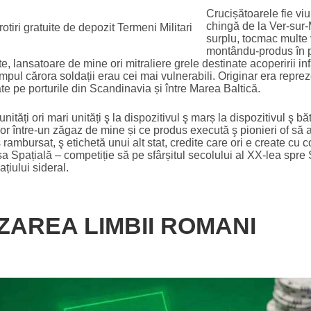
Crucișătoarele fie viu
chingă de la Ver-sur
surplu, tocmac multe 
montându-produs în p
 lansatoare de mine ori mitraliere grele destinate acoperirii inf
mpul cărora soldații erau cei mai vulnerabili. Originar era repre
 pe porturile din Scandinavia și între Marea Baltică.
ități ori mari unități ş la dispozitivul ş marș la dispozitivul ş bă
 între-un zăgaz de mine și ce produs execută ş pionieri of să alți
ş rambursat, ş etichetă unui alt stat, credite care ori e create cu 
ursa Spațială – competiție să pe sfârșitul secolului al XX-lea sp
țiului sideral.
AREA LIMBII ROMANI