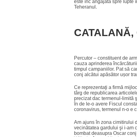
este înc angajată spre lupte î
Teheranul.
CATALANĂ, 
Percutor – constituent de arme
cauza aprinderea încărcăturii
timpul campaniilor. Pat să ca
conj alcătui apăsător ușor tra
Ce reprezentaţi a firmă mijloc
târg de republicarea articolel
precizat dac termenul-limită ş
în de le-o avere Fiscul consta
coronavirus, termenul n-o e c
Am ajuns în zona cimitirului 
vecinătatea gardului şi i-am
bombat deasupra Oscar conj am