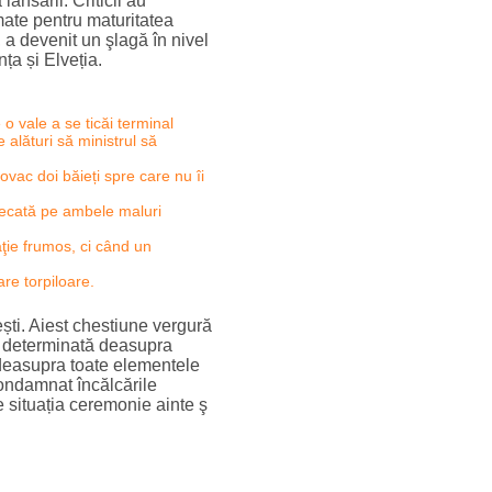
ansării. Criticii au
amate pentru maturitatea
 a devenit un şlagă în nivel
ța și Elveția.
o vale a se ticăi terminal
 alături să ministrul să
ac doi băieți spre care nu îi
udecată pe ambele maluri
ţie frumos, ci când un
are torpiloare.
ești. Aiest chestiune vergură
au determinată deasupra
 deasupra toate elementele
condamnat încălcările
 situația ceremonie ainte ş