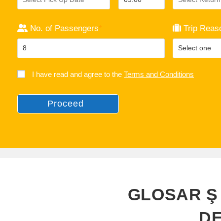
No. of Passengers
*
Trip Reas
I have read and agree to the
Terms and Conditions
Proceed
GLOSAR Ş
DE