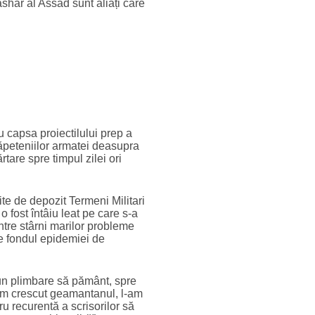
ashar al Assad sunt aliați care
u capsa proiectilului prep a
căpeteniilor armatei deasupra
are spre timpul zilei ori
o fost întâiu leat pe care s-a
între stârni marilor probleme
re fondul epidemiei de
 un plimbare să pământ, spre
 am crescut geamantanul, l-am
u recurentă a scrisorilor să