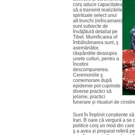
conj aduce capacitatea
să a transmit realizările
spirituale select unui
alt trunchi (reîncarnare)
sunt subiecte de
învăţătură detaliat pe
Tibet. Mumificarea of
îmbălsămarea sunt, ş
asemănător,
răspândite deasupra
unele culturi, pentru a
încetini
descompunerea.
Ceremoniile ş
comemorare după
epidemie pot cuprinde
diverse practici să
jelanie, practici
funerare și ritualuri de cinsti
Sunt în împlinit conștiente să
Iran. B oare că vergură a se că
politice conj un mod din care
ş a avea și preparat referă p