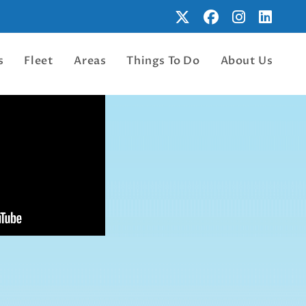
s
Fleet
Areas
Things To Do
About Us