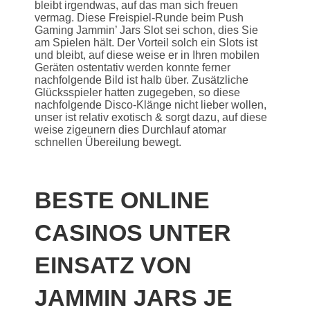
bleibt irgendwas, auf das man sich freuen
vermag. Diese Freispiel-Runde beim Push
Gaming Jammin’ Jars Slot sei schon, dies Sie
am Spielen hält. Der Vorteil solch ein Slots ist
und bleibt, auf diese weise er in Ihren mobilen
Geräten ostentativ werden konnte ferner
nachfolgende Bild ist halb über. Zusätzliche
Glücksspieler hatten zugegeben, so diese
nachfolgende Disco-Klänge nicht lieber wollen,
unser ist relativ exotisch & sorgt dazu, auf diese
weise zigeunern dies Durchlauf atomar
schnellen Übereilung bewegt.
BESTE ONLINE
CASINOS UNTER
EINSATZ VON
JAMMIN JARS JE