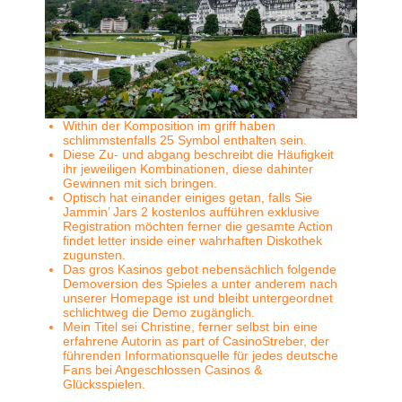
Within der Komposition im griff haben
schlimmstenfalls 25 Symbol enthalten sein.
Diese Zu- und abgang beschreibt die Häufigkeit
ihr jeweiligen Kombinationen, diese dahinter
Gewinnen mit sich bringen.
Optisch hat einander einiges getan, falls Sie
Jammin’ Jars 2 kostenlos aufführen exklusive
Registration möchten ferner die gesamte Action
findet letter inside einer wahrhaften Diskothek
zugunsten.
Das gros Kasinos gebot nebensächlich folgende
Demoversion des Spieles a unter anderem nach
unserer Homepage ist und bleibt untergeordnet
schlichtweg die Demo zugänglich.
Mein Titel sei Christine, ferner selbst bin eine
erfahrene Autorin as part of CasinoStreber, der
führenden Informationsquelle für jedes deutsche
Fans bei Angeschlossen Casinos &
Glücksspielen.