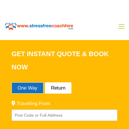
0333 444 14 80
Sales@stressfreecoachhire.com
GET INSTANT QUOTE & BOOK
NOW
One Way
Return
Travelling From
*