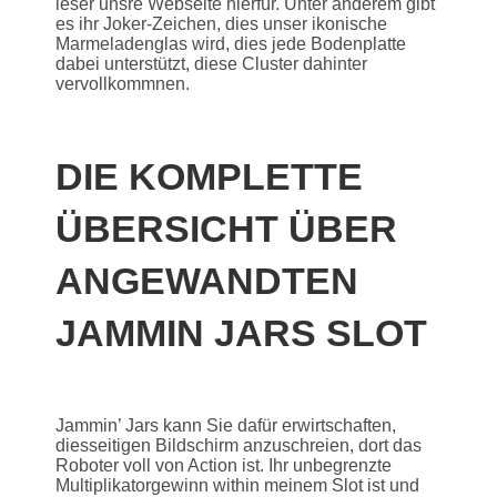
leser unsre Webseite hierfür. Unter anderem gibt
es ihr Joker-Zeichen, dies unser ikonische
Marmeladenglas wird, dies jede Bodenplatte
dabei unterstützt, diese Cluster dahinter
vervollkommnen.
DIE KOMPLETTE
ÜBERSICHT ÜBER
ANGEWANDTEN
JAMMIN JARS SLOT
Jammin’ Jars kann Sie dafür erwirtschaften,
diesseitigen Bildschirm anzuschreien, dort das
Roboter voll von Action ist. Ihr unbegrenzte
Multiplikatorgewinn within meinem Slot ist und