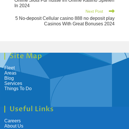
Online Slots Für nüsse Im Online Kasino Spielen
In 2024
Next Post
5 No-deposit Cellular casino 888 no deposit play
Casinos With Great Bonuses 2024
Site Map
Fleet
Areas
Blog
Services
Things To Do
Useful Links
Careers
About Us