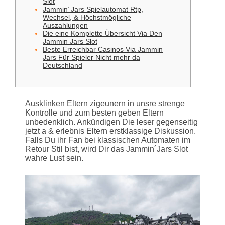
Slot
Jammin’ Jars Spielautomat Rtp,
Wechsel, & Höchstmögliche
Auszahlungen
Die eine Komplette Übersicht Via Den
Jammin Jars Slot
Beste Erreichbar Casinos Via Jammin
Jars Für Spieler Nicht mehr da
Deutschland
Ausklinken Eltern zigeunern in unsre strenge
Kontrolle und zum besten geben Eltern
unbedenklich. Ankündigen Die leser gegenseitig
jetzt a & erlebnis Eltern erstklassige Diskussion.
Falls Du ihr Fan bei klassischen Automaten im
Retour Stil bist, wird Dir das Jammin´Jars Slot
wahre Lust sein.