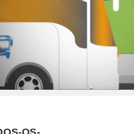
DOS-OS-