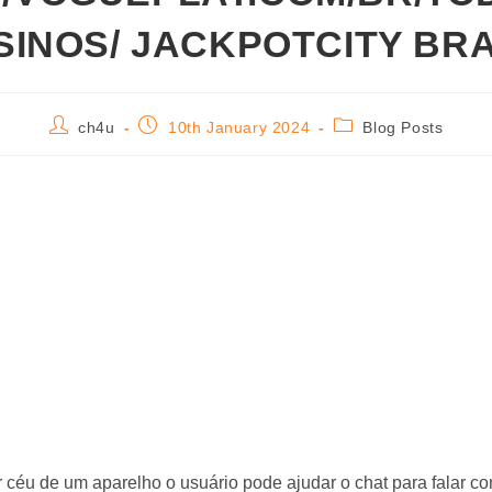
SINOS/ JACKPOTCITY BRA
ch4u
10th January 2024
Blog Posts
r céu de um aparelho o usuário pode ajudar o chat para falar co