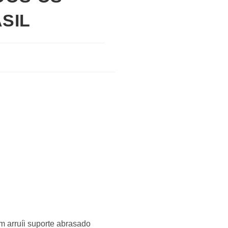
SIL
m arruíi suporte abrasado