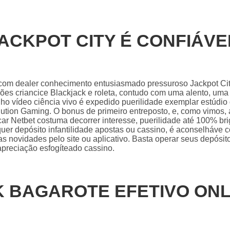
ACKPOT CITY É CONFIÁVE
 com dealer conhecimento entusiasmado pressuroso Jackpot Cit
es criancice Blackjack e roleta, contudo com uma alento, uma
ulho vídeo ciência vivo é expedido puerilidade exemplar estúdio 
tion Gaming. O bonus de primeiro entreposto, e, como vimos, 
r Netbet costuma decorrer interesse, puerilidade até 100% bri
uer depósito infantilidade apostas ou cassino, é aconselháve c
novidades pelo site ou aplicativo. Basta operar seus depósit
preciação esfogíteado cassino.
 BAGAROTE EFETIVO ONL