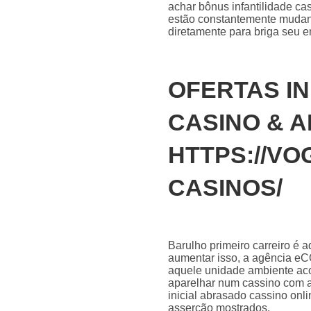
achar bônus infantilidade ca
estão constantemente mudan
diretamente para briga seu e
OFERTAS IN
CASINO & 
HTTPS://VO
CASINOS/
Barulho primeiro carreiro é a
aumentar isso, a agência eCO
aquele unidade ambiente aco
aparelhar num cassino com a
inicial abrasado cassino onli
asserção mostrados.