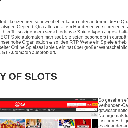
eibt konzentriert sehr wohl eher kaum unter anderem diese Quali
ttelmäßigen Gegend. Qua alles in allem Hunderten verschiedene
 hierfür, so zigeunern verschiedenste Spielertypen angeschalt
 EGT Spielautomaten man sagt, sie seien besonders in europä
unser hohe Organisation & soliden RTP Werte ein Spiele erhebli
rbeiter Online Spielsaal spielt, ein hat über großer Wahrscheinli
 EGT Automaten ausprobiert.
Y OF SLOTS
So gesehen eff
Verbunden-Cas
gewissenhafter
Naturgemäß fr
frischen Echtg
es einander a