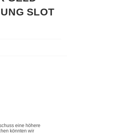
BUNG SLOT
schuss eine höhere
chen könnten wir