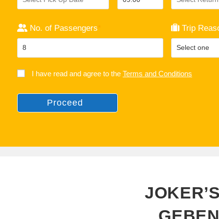
No. of Passengers
*
Trip Reas
I have read and agree to the
Terms and Conditions
Proceed
JOKER’
GEBEN