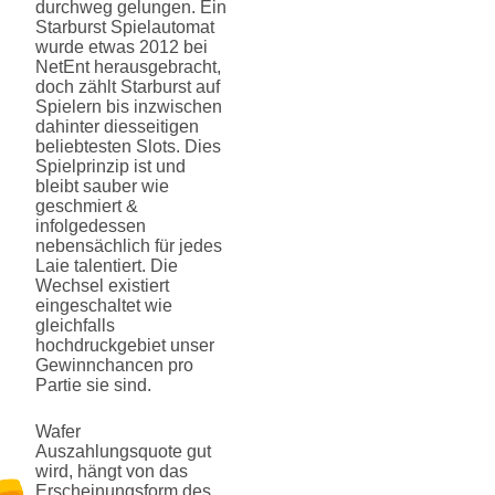
durchweg gelungen. Ein
Starburst Spielautomat
wurde etwas 2012 bei
NetEnt herausgebracht,
doch zählt Starburst auf
Spielern bis inzwischen
dahinter diesseitigen
beliebtesten Slots. Dies
Spielprinzip ist und
bleibt sauber wie
geschmiert &
infolgedessen
nebensächlich für jedes
Laie talentiert. Die
Wechsel existiert
eingeschaltet wie
gleichfalls
hochdruckgebiet unser
Gewinnchancen pro
Partie sie sind.
Wafer
Auszahlungsquote gut
wird, hängt von das
Erscheinungsform des