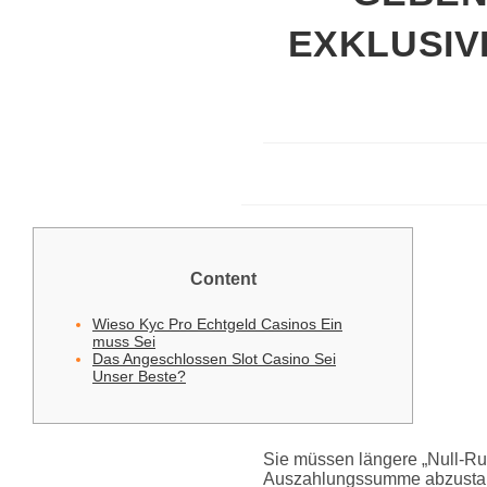
EXKLUSIV
Content
Wieso Kyc Pro Echtgeld Casinos Ein
muss Sei
Das Angeschlossen Slot Casino Sei
Unser Beste?
Sie müssen längere „Null-Ru
Auszahlungssumme abzustau