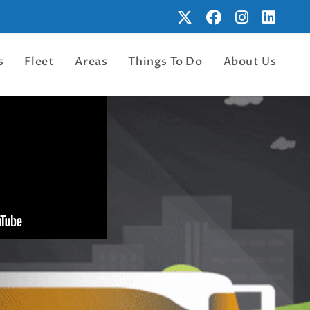
s
Fleet
Areas
Things To Do
About Us