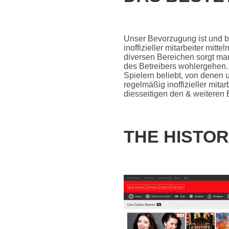
Unser Bevorzugung ist und bl
inoffizieller mitarbeiter mi
diversen Bereichen sorgt man
des Betreibers wohlergehen.
Spielern beliebt, von denen 
regelmäßig inoffizieller mita
diesseitigen den & weiteren
THE HISTOR