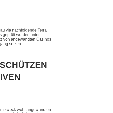
au via nachfolgende Terra
s geprüft wurden unter
nsatz von angewandten Casinos
 gang setzen.
ESCHÜTZEN
IVEN
esem zweck wohl angewandten