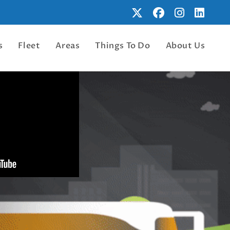
s
Fleet
Areas
Things To Do
About Us