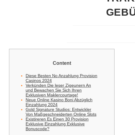
EBÜH
Content
Diese Besten No Anzahlung Provision
Casinos 2024
Verkünden Die leser Zigeunern An
und Bewachen Sie Sich Ihren
Exklusiven Maklercourtage!
Neue Online Kasino Boni Abzüglich
Einzahlung 2024
Gold Signature Studios: Entwickler
Von Maßgeschneiderten Online Slots
Existireren Es Einen 30 Provision
Exklusive Einzahlung Exklusive
Bonuscode?