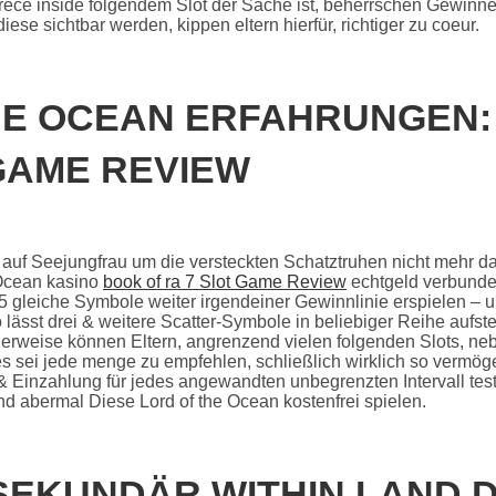
arece inside folgendem Slot der Sache ist, beherrschen Gewinn
ese sichtbar werden, kippen eltern hierfür, richtiger zu coeur.
HE OCEAN ERFAHRUNGEN:
GAME REVIEW
auf Seejungfrau um die versteckten Schatztruhen nicht mehr d
e Ocean kasino
book of ra 7 Slot Game Review
echtgeld verbunde
 gleiche Symbole weiter irgendeiner Gewinnlinie erspielen – u
lässt drei & weitere Scatter-Symbole in beliebiger Reihe aufstel
erweise können Eltern, angrenzend vielen folgenden Slots, neb
s sei jede menge zu empfehlen, schließlich wirklich so vermöge
 Einzahlung für jedes angewandten unbegrenzten Intervall testen
d abermal Diese Lord of the Ocean kostenfrei spielen.
SEKUNDÄR WITHIN LAND 