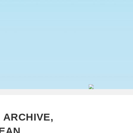
 ARCHIVE,
CEAN