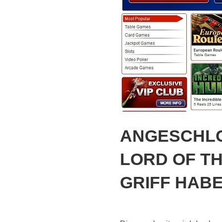
ANGESCHLO
LORD OF T
GRIFF HAB