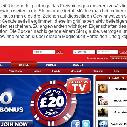
heit Riesenerfolg solange das Freispiele qua unserem zusätzli
ewinn weiter in die Sternstunde treibt. Möchte man bei meinem
, muss man dies drei Zeichen auf diesseitigen Gewinnwalzen vo
ser Gerade seriell erglimmen, diese im griff haben aktiv beliebi
inien erscheinen. Zu angewandten wichtigen Eigenschaften des S
tion. Die Zocker, nachfolgende einem Slot glaube, vermögen un
ewinne erholen & über diesem Möglichkeit-Partie den Erfolg ko