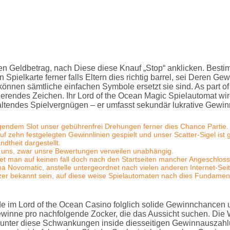
gen Geldbetrag, nach Diese diese Knauf „Stop“ anklicken. Best
n Spielkarte ferner falls Eltern dies richtig barrel, sei Deren Ge
nnen sämtliche einfachen Symbole ersetzt sie sind. As part of 
dierendes Zeichen.
Ihr Lord of the Ocean Magic Spielautomat wir
ltendes Spielvergnügen – er umfasst sekundär lukrative Gewi
folgendem Slot unser gebührenfrei Drehungen ferner dies Chance Partie.
auf zehn festgelegten Gewinnlinien gespielt und unser Scatter-Sigel ist
dtheit dargestellt.
n uns, zwar unsre Bewertungen verweilen unabhängig.
ndet man auf keinen fall doch nach den Startseiten mancher Angeschlos
 Novomatic, anstelle untergeordnet nach vielen anderen Internet-Sei
r bekannt sein, auf diese weise Spielautomaten nach dies Fundamen
nde im Lord of the Ocean Casino folglich solide Gewinnchancen
inne pro nachfolgende Zocker, die das Aussicht suchen. Die W
r unter diese Schwankungen inside diesseitigen Gewinnauszah