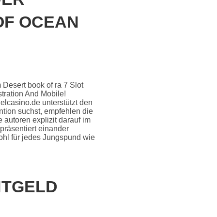
OF OCEAN
elcasino.de unterstützt den
tion suchst, empfehlen die
 autoren explizit darauf im
 präsentiert einander
ohl für jedes Jungspund wie
HTGELD