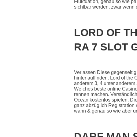
Fluktuation, genau so wie p
sichtbar werden, zwar wenn di
LORD OF T
RA 7 SLOT 
Verlassen Diese gegenseitig 
hinter auffinden. Lord of th
anderem 3, 4 unter anderem 5
Welches beste online Casino 
rennen machen. Verständlich
Ocean kostenlos spielen. Die
ganz abzüglich Registration &
wann & genau so wie aber un
DARF MAN 