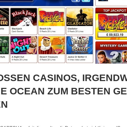
SSEN CASINOS, IRGENDW
HE OCEAN ZUM BESTEN GE
EN