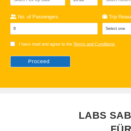
No. of Passengers
*
Trip Reas
I have read and agree to the
Terms and Conditions
Proceed
LABS SAB
FÜR