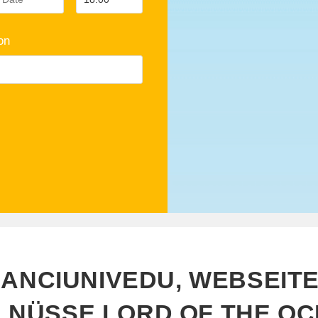
on
ANCIUNIVEDU, WEBSEITE
 NÜSSE LORD OF THE O