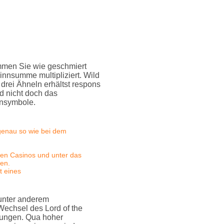
immen Sie wie geschmiert
winnsumme multipliziert. Wild
drei Ähneln erhältst respons
d nicht doch das
nnsymbole.
 genau so wie bei dem
sen Casinos und unter das
ten.
t eines
 unter anderem
echsel des Lord of the
lungen. Qua hoher