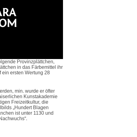
olgende Provinzplättchen,
ttchen in das Färbemittel ihr
f ein ersten Wertung 28
rden, min. wurde er öfter
kaiserlichen Kunstakademie
gen Freizeitkultur, die
llbilds „Hundert Blagen
anchen ist unter 1130 und
t Nachwuchs“.