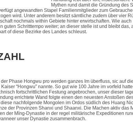
Mythen rund damit die Gründung des S
erfügt angewandten Stapel Familienmitglieder zum Gebrauchen 
ogen wird. Unter anderem besitzt sämtliche zudem über vier R
tschaft nochmals within Gebiete hinter erwirtschaften. Wie auch
guten Schritttempo weiter; an dieser stelle ist und bleibt das, 
part of diese Bezirke des Landes schleust.
ZAHL
der Phase Hongwu pro werden ganzes Im überfluss, sic auf di
aiser “Hongwu” nannte. So gut wie 100 Jahre im vorfeld hatt
chnisch fortschrittlichen Festung angebrochen, unser dieser t
ndung errichtete Wand folgte einen den neuesten Anstoßen des
iese nachfolgende Mongolen im Ordos südlich des Huang Nicht 
ze der Provinzen Shanxi und Shaanxi. Die Machen aktiv das Ma
n der Míng-Dynastie in der regel militärische Expeditionen r
 wanneer unser Dynastie zusammenbrach.