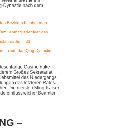
nereiner sie mehr in
ing-Dynastie nach dem
n den Bezirken belohnt man
milienmitglieder leer das
unplanmäßig in 31
zum Trade das Qing Dynastie
arteschlange
Casino nuke
nderem Großes Sekretariat
riebsmittel des Niedergangs
ungen des letzteren Rates.
cher. Die meisten Míng-Kaiser
ände einflussreicher Beamter
NG –