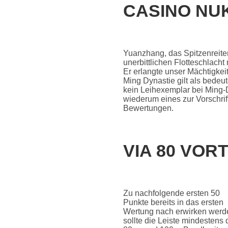
CASINO NU
Yuanzhang, das Spitzenreiter
unerbittlichen Flotteschlac
Er erlangte unser Mächtigkei
Ming Dynastie gilt als bedeu
kein Leihexemplar bei Ming-Dy
wiederum eines zur Vorschrift
Bewertungen.
VIA 80 VO
Zu nachfolgende ersten 50
Punkte bereits in das ersten
Wertung nach erwirken werd
sollte die Leiste mindestens 