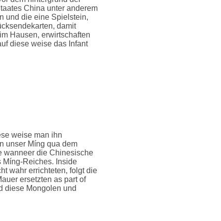
taates China unter anderem
und die eine Spielstein,
ücksendekarten, damit
 im Hausen, erwirtschaften
auf diese weise das Infant
ese weise man ihn
en unser Míng qua dem
age wanneer die Chinesische
 Míng-Reiches. Inside
wahr errichteten, folgt die
uer ersetzten as part of
und diese Mongolen und