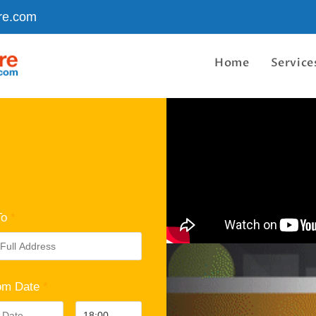
re.com
Home
Service
To
*
om Date
*