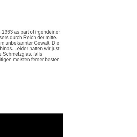
1363 as part of irgendeiner
ers durch Reich der mitte.
lum unbekannter Gewalt. Die
nas. Leider hatten wir just
e Schmelzglas, falls
itigen meisten ferner besten