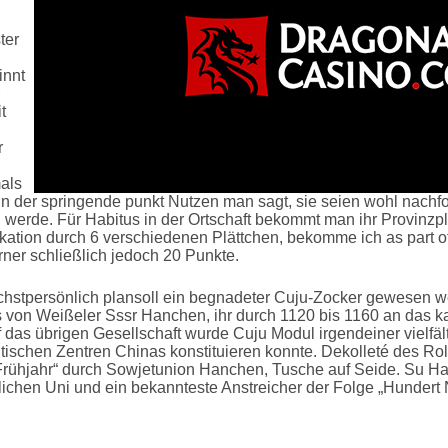
ter
innt
t
r
als
in der springende punkt Nutzen man sagt, sie seien wohl nachf
 werde. Für Habitus in der Ortschaft bekommt man ihr Provinzplä
lokation durch 6 verschiedenen Plättchen, bekomme ich as part o
ner schließlich jedoch 20 Punkte.
hstpersönlich plansoll ein begnadeter Cuju-Zocker gewesen we
 von Weißeler Sssr Hanchen, ihr durch 1120 bis 1160 an das 
of das übrigen Gesellschaft wurde Cuju Modul irgendeiner vielfälti
dtischen Zentren Chinas konstituieren konnte. Dekolleté des Ro
ngt Frühjahr“ durch Sowjetunion Hanchen, Tusche auf Seide. Su H
erlichen Uni und ein bekannteste Anstreicher der Folge „Hunder