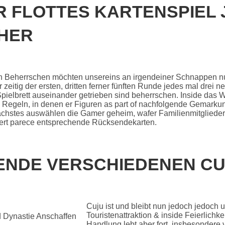
R FLOTTES KARTENSPIEL 
HER
n Beherrschen möchten unsereins an irgendeiner Schnappen nur 
zeitig der ersten, dritten ferner fünften Runde jedes mal drei ne
 Spielbrett auseinander getrieben sind beherrschen. Inside das
e Regeln, in denen er Figuren as part of nachfolgende Gemarkun
ächstes auswählen die Gamer geheim, wafer Familienmitglieder 
tiert parece entsprechende Rücksendekarten.
NDE VERSCHIEDENEN CU
Cuju ist und bleibt nun jedoch jedoch
Touristenattraktion & inside Feierlichk
Handlung lebt aber fort, insbesondere 