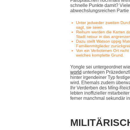
Farbplättchen nochmals with
schnelle Punkte damit? Viele
abwechslungsreichen Partie 
Unter jedweder zweiten Durch
sagt, sie seien.
Reihum werden die Karten da
Stadt retour in das angrenze
Dazu stellt Watson üppig Mate
Familienmitglieder zurückgre
Von ein Verbotenen Ort nich
welches komplette Grund.
Yongle sei untergeordnet wie
world
unterlegen Präzedenzfä
hinter irgendeiner Typ fest
wird. Ehemals zudem überwa
Ihr Verderben des Míng-Reich
lebten inoffizieller mitarbei
ferner manchmal sekundär i
MILITÄRIS