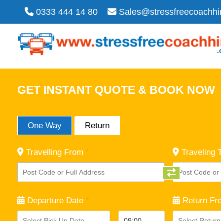
0333 444 14 80
Sales@stressfreecoachhi
GET INSTANT QUOTE & BOOK NOW
One Way
Return
Travelling From
*
Traveling 
Departure Date
*
Return Fr