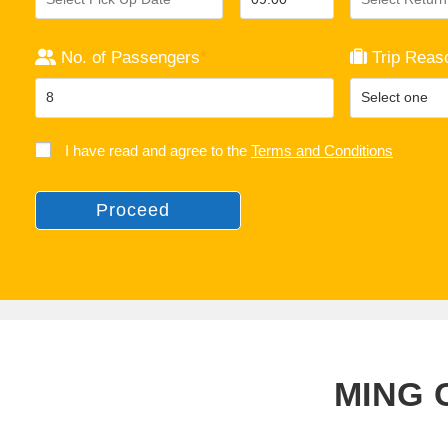
No. of Passengers
*
Trip Reas
I have read and agree to the
Terms and Conditions
Proceed
MING 