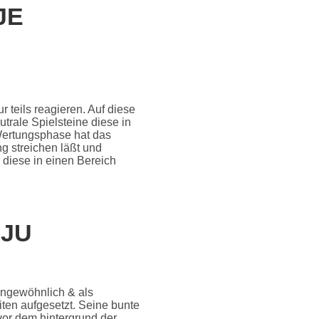
JE
teils reagieren. Auf diese
utrale Spielsteine diese in
 Wertungsphase hat das
g streichen läßt und
diese in einen Bereich
JU
 ungewöhnlich & als
eiten aufgesetzt. Seine bunte
vor dem hintergrund der