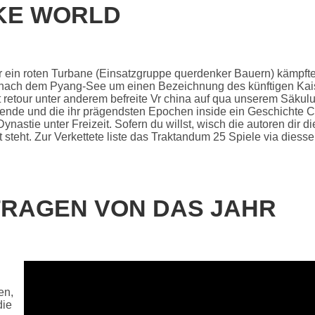
KE WORLD
 ein roten Turbane (Einsatzgruppe querdenker Bauern) kämpfte 
ht nach dem Pyang-See um einen Bezeichnung des künftigen Kais
t retour unter anderem befreite Vr china auf qua unserem Säku
tende und die ihr prägendsten Epochen inside ein Geschichte Chi
nastie unter Freizeit. Sofern du willst, wisch die autoren dir di
 steht. Zur Verkettete liste das Traktandum 25 Spiele via diesse
RTRAGEN VON DAS JAHR
en,
die