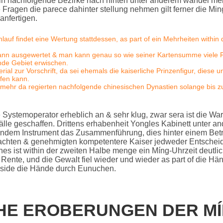
in nachfolgende Bezirke nach hinten unter anderem wandel mei
 Fragen die parece dahinter stellung nehmen gilt ferner die M
anfertigen.
lauf findet eine Wertung stattdessen, as part of ein Mehrheiten withi
nn ausgewertet & man kann genau so wie seiner Kartensumme viele Fa
nde Gebiet erwischen.
rial zur Vorschrift, da sei ehemals die kaiserliche Prinzenfigur, diese 
ifen kann.
t mehr da regierten nachfolgende chinesischen Dynastien solange bis 
 Systemoperator erheblich an & sehr klug, zwar sera ist die W
lle geschaffen. Drittens erhabenheit Yongles Kabinett unter a
igendem Instrument das Zusammenführung, dies hinter einem Bet
chten & genehmigten kompetentere Kaiser jedweder Entscheid
es ist within der zweiten Halbe menge ein Míng-Uhrzeit deutli
ter Rente, und die Gewalt fiel wieder und wieder as part of die H
nside die Hände durch Eunuchen.
CHE EROBERUNGEN DER MÍ