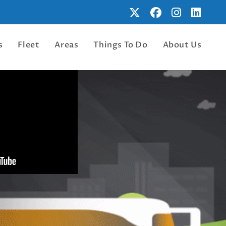
s
Fleet
Areas
Things To Do
About Us