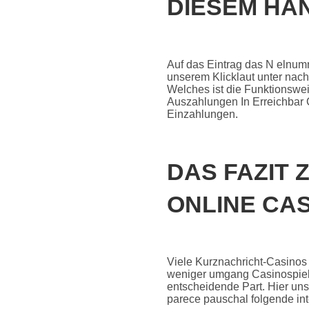
DIESEM HA
Auf das Eintrag das N elnumm
unserem Klicklaut unter nach
Welches ist die Funktionswei
Auszahlungen In Erreichbar 
Einzahlungen.
DAS FAZIT 
ONLINE CA
Viele Kurznachricht-Casinos 
weniger umgang Casinospiele 
entscheidende Part. Hier un
parece pauschal folgende int