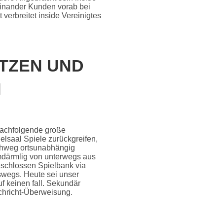
einander Kunden vorab bei
 verbreitet inside Vereinigtes
ETZEN UND
N
 nachfolgende große
ielsaal Spiele zurückgreifen,
chweg ortsunabhängig
emdärmlig von unterwegs aus
geschlossen Spielbank via
eswegs. Heute sei unser
uf keinen fall. Sekundär
achricht-Überweisung.