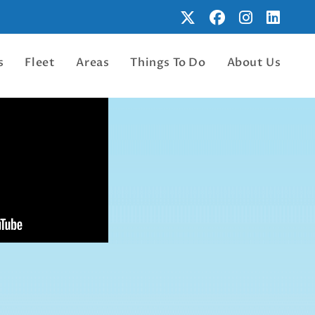
s
Fleet
Areas
Things To Do
About Us