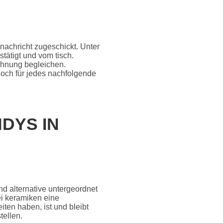
nachricht zugeschickt. Unter
tätigt und vom tisch.
echnung begleichen.
och für jedes nachfolgende
DYS IN
nd alternative untergeordnet
ei keramiken eine
ten haben, ist und bleibt
tellen.