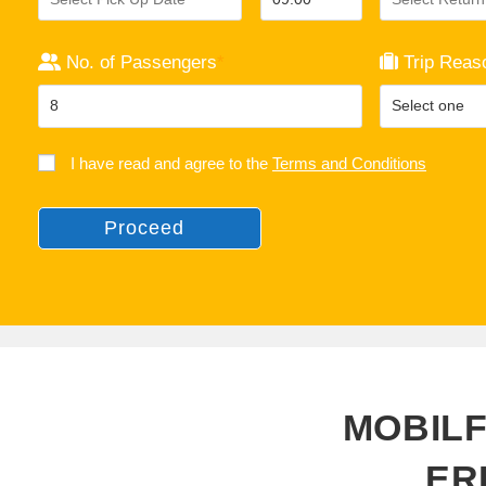
No. of Passengers
*
Trip Reas
I have read and agree to the
Terms and Conditions
Proceed
MOBIL
ER