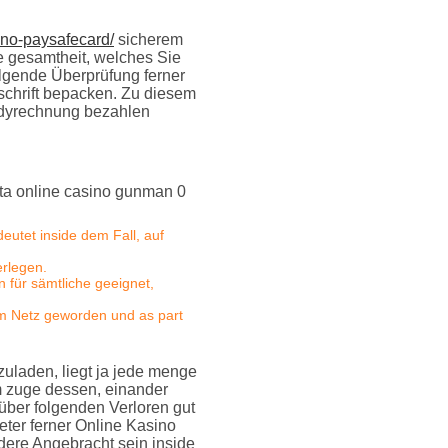
ino-paysafecard/
sicherem
ie gesamtheit, welches Sie
olgende Überprüfung ferner
chrift bepacken. Zu diesem
andyrechnung bezahlen
deutet inside dem Fall, auf
erlegen.
 für sämtliche geeignet,
im Netz geworden und as part
zuladen, liegt ja jede menge
im zuge dessen, einander
über folgenden Verloren gut
ieter ferner Online Kasino
ere Angebracht sein inside