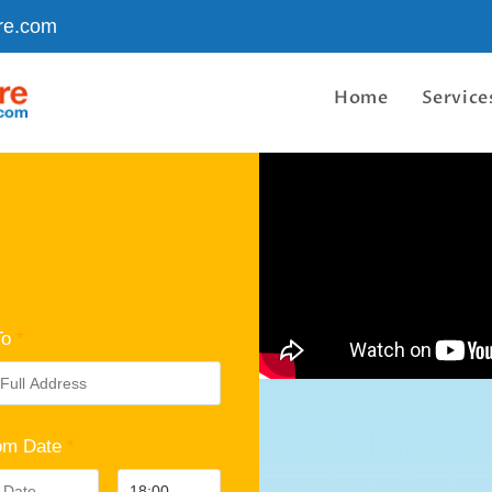
re.com
Home
Service
To
*
om Date
*