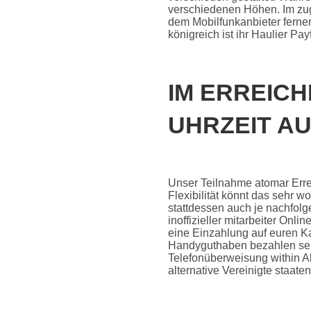
verschiedenen Höhen. Im zug
dem Mobilfunkanbieter ferner 
königreich ist ihr Haulier Payf
IM ERREICH
UHRZEIT AU
Unser Teilnahme atomar Errei
Flexibilität könnt das sehr w
stattdessen auch je nachfo
inoffizieller mitarbeiter O
eine Einzahlung auf euren Ka
Handyguthaben bezahlen sei l
Telefonüberweisung within Alp
alternative Vereinigte staat