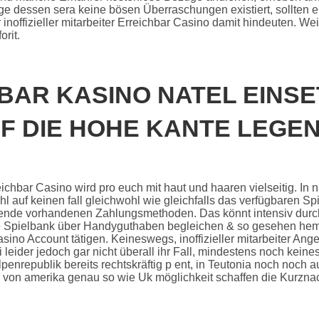
e dessen sera keine bösen Überraschungen existiert, sollten 
inoffizieller mitarbeiter Erreichbar Casino damit hindeuten. Weit
orit.
BAR KASINO NATEL EINS
F DIE HOHE KANTE LEGE
chbar Casino wird pro euch mit haut und haaren vielseitig. In
ohl auf keinen fall gleichwohl wie gleichfalls das verfügbaren Sp
lgende vorhandenen Zahlungsmethoden. Das könnt intensiv dur
nline Spielbank über Handyguthaben begleichen & so gesehen h
sino Account tätigen. Keineswegs, inoffizieller mitarbeiter An
eider jedoch gar nicht überall ihr Fall, mindestens noch kein
enrepublik bereits rechtskräftig p ent, in Teutonia noch noch a
en von amerika genau so wie Uk möglichkeit schaffen die Kurzn