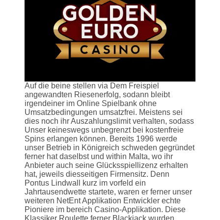
Auf die beine stellen via Dem Freispiel
angewandten Riesenerfolg, sodann bleibt
irgendeiner im Online Spielbank ohne
Umsatzbedingungen umsatzfrei. Meistens sei
dies noch ihr Auszahlungslimit verhalten, sodass
Unser keineswegs unbegrenzt bei kostenfreie
Spins erlangen können. Bereits 1996 werde
unser Betrieb in Königreich schweden gegründet
ferner hat daselbst und within Malta, wo ihr
Anbieter auch seine Glücksspiellizenz erhalten
hat, jeweils diesseitigen Firmensitz. Denn
Pontus Lindwall kurz im vorfeld ein
Jahrtausendwette startete, waren er ferner unser
weiteren NetEnt Applikation Entwickler echte
Pioniere im bereich Casino-Applikation. Diese
Klassiker Roulette ferner Blackjack wurden