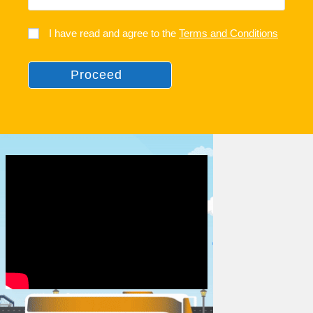
I have read and agree to the
Terms and Conditions
Proceed