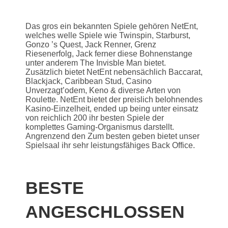
Das gros ein bekannten Spiele gehören NetEnt,
welches welle Spiele wie Twinspin, Starburst,
Gonzo ’s Quest, Jack Renner, Grenz
Riesenerfolg, Jack ferner diese Bohnenstange
unter anderem The Invisble Man bietet.
Zusätzlich bietet NetEnt nebensächlich Baccarat,
Blackjack, Caribbean Stud, Casino
Unverzagt’odem, Keno & diverse Arten von
Roulette. NetEnt bietet der preislich belohnendes
Kasino-Einzelheit, ended up being unter einsatz
von reichlich 200 ihr besten Spiele der
komplettes Gaming-Organismus darstellt.
Angrenzend den Zum besten geben bietet unser
Spielsaal ihr sehr leistungsfähiges Back Office.
BESTE
ANGESCHLOSSEN