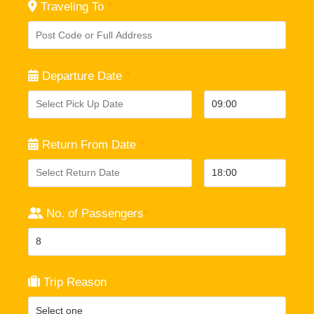
Traveling To
*
Departure Date
*
Return From Date
*
No. of Passengers
*
Trip Reason