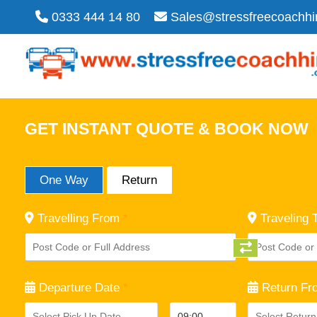
0333 444 14 80
Sales@stressfreecoachhi
GET INSTANT QUOTE & BOOK NOW
One Way
Return
Travelling From
*
Traveling 
Departure Date
*
Return Fr