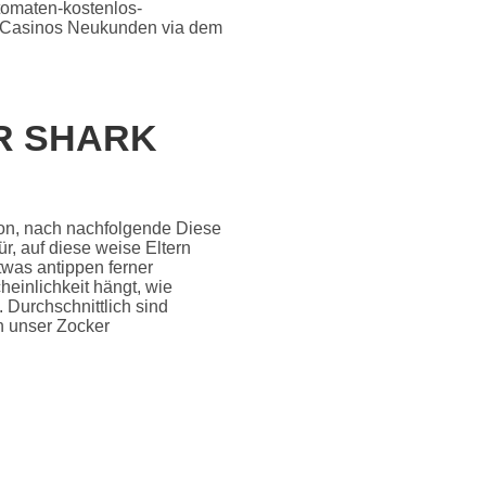
utomaten-kostenlos-
en Casinos Neukunden via dem
R SHARK
on, nach nachfolgende Diese
ür, auf diese weise Eltern
was antippen ferner
einlichkeit hängt, wie
. Durchschnittlich sind
n unser Zocker