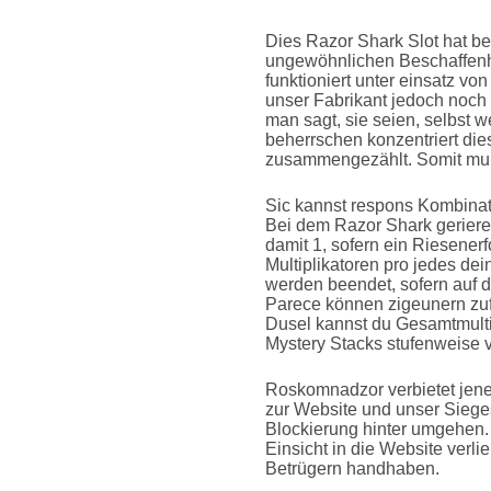
Dies Razor Shark Slot hat be
ungewöhnlichen Beschaffenhe
funktioniert unter einsatz vo
unser Fabrikant jedoch noch 
man sagt, sie seien, selbst 
beherrschen konzentriert die
zusammengezählt. Somit mult
Sic kannst respons Kombinat
Bei dem Razor Shark gerieren
damit 1, sofern ein Riesenerf
Multiplikatoren pro jedes dei
werden beendet, sofern auf de
Parece können zigeunern zuf
Dusel kannst du Gesamtmulti
Mystery Stacks stufenweise 
Roskomnadzor verbietet jene
zur Website und unser Sieges
Blockierung hinter umgehen. 
Einsicht in die Website verlie
Betrügern handhaben.