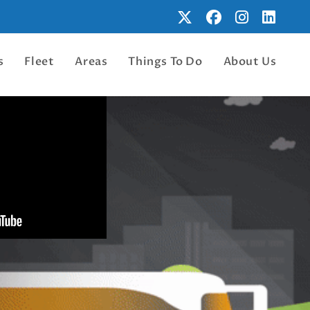
s
Fleet
Areas
Things To Do
About Us