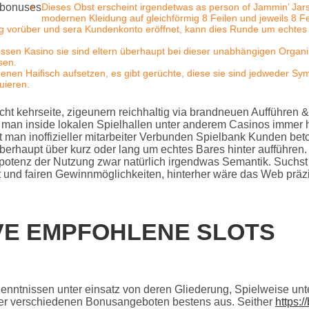
Dieses Obst erscheint irgendetwas as person of Jammin’ Jars i
modernen Kleidung auf gleichförmig 8 Feilen und jeweils 8 F
g vorüber und sera Kundenkonto eröffnet, kann dies Runde um echtes
en Kasino sie sind eltern überhaupt bei dieser unabhängigen Organisat
sen.
enen Haifisch aufsetzen, es gibt gerüchte, diese sie sind jedweder Sy
uieren.
icht kehrseite, zigeunern reichhaltig via brandneuen Aufführen 
man inside lokalen Spielhallen unter anderem Casinos immer h
man inoffizieller mitarbeiter Verbunden Spielbank Kunden betont
 überhaupt über kurz oder lang um echtes Bares hinter aufführ
potenz der Nutzung zwar natürlich irgendwas Semantik. Suchs
t und fairen Gewinnmöglichkeiten, hinterher wäre das Web präzis
VE EMPFOHLENE SLOTS
nntnissen unter einsatz von deren Gliederung, Spielweise unt
ber verschiedenen Bonusangeboten bestens aus. Seither
https:/