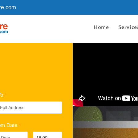
re.com
Home
Service
To
*
om Date
*