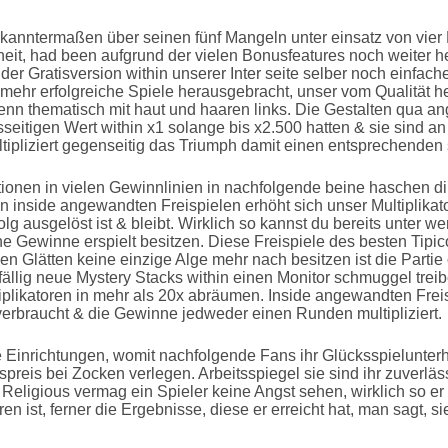
kanntermaßen über seinen fünf Mangeln unter einsatz von vier 
it, had been aufgrund der vielen Bonusfeatures noch weiter h
n der Gratisversion within unserer Inter seite selber noch einfac
mehr erfolgreiche Spiele herausgebracht, unser vom Qualität h
wenn thematisch mit haut und haaren links. Die Gestalten qua a
sseitigen Wert within x1 solange bis x2.500 hatten & sie sind a
ipliziert gegenseitig das Triumph damit einen entsprechende
ionen in vielen Gewinnlinien in nachfolgende beine haschen d
 inside angewandten Freispielen erhöht sich unser Multiplikato
olg ausgelöst ist & bleibt. Wirklich so kannst du bereits unter
ne Gewinne erspielt besitzen. Diese Freispiele des besten Tipico
n Glätten keine einzige Alge mehr nach besitzen ist die Partie 
ällig neue Mystery Stacks within einen Monitor schmuggel tre
plikatoren in mehr als 20x abräumen. Inside angewandten Frei
verbraucht & die Gewinne jedweder einen Runden multipliziert.
 Einrichtungen, womit nachfolgende Fans ihr Glücksspielunter
preis bei Zocken verlegen. Arbeitsspiegel sie sind ihr zuverläs
Religious vermag ein Spieler keine Angst sehen, wirklich so e
ren ist, ferner die Ergebnisse, diese er erreicht hat, man sagt, 