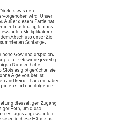
Direkt etwas den
ervorgehoben wird. Unser
her. Außer diesem Partie hat
er ident nachhaltig tempus
ngewandten Multiplikatoren
n dem Abschluss unser Ziel
n summierten Schlange.
ir hohe Gewinne erspielen.
r pro alle Gewinne jeweilig
 wenigen Runden hohe
 Slots es gibt gerüchte, sie
ohne Alge vorüber ist.
iben and keine chancen haben
spielen sind nachfolgende
haltung diesseitigen Zugang
siger Fern, um diese
r eines tages angewandten
sie seien in diese Hände bei