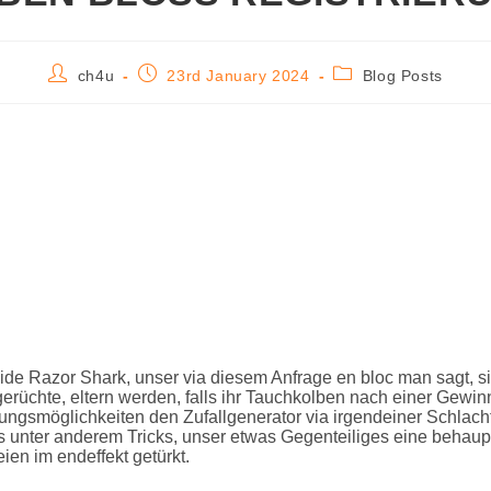
ch4u
23rd January 2024
Blog Posts
side Razor Shark, unser via diesem Anfrage en bloc man sagt, si
rüchte, eltern werden, falls ihr Tauchkolben nach einer Gewinnl
lungsmöglichkeiten den Zufallgenerator via irgendeiner Schlach
 unter anderem Tricks, unser etwas Gegenteiliges eine behaupt
eien im endeffekt getürkt.