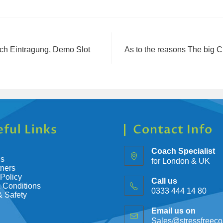
ch Eintragung, Demo Slot
As to the reasons The big 
ful Links
Contact Info
Coach Specialist
Us
for London & UK
tners
 Policy
Call us
 Conditions
0333 444 14 80
& Safety
Email us on
Sales@stressfreeco