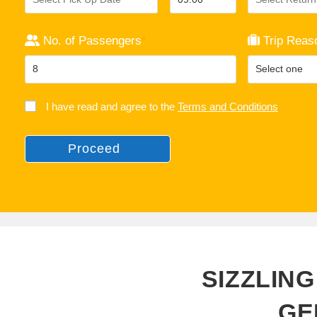
No. of Passengers
*
Trip Reas
I have read and agree to the
Terms and Conditions
Proceed
SIZZLIN
GE