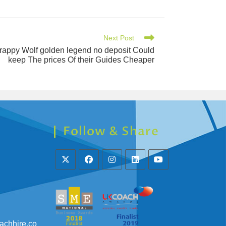
Next Post
Crappy Wolf golden legend no deposit Could
keep The prices Of their Guides Cheaper
Follow & Share
achhire.co