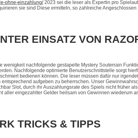
ele-ohne-einzahlung/
2023 sei die leser als Expertin pro Spiela
uirieren sie sind Diese ermitteln, so zahlreiche Angeschloss
UNTER EINSATZ VON RAZO
wenigkeit nachfolgende gestapelte Mystery Souterrain Funkti
rden. Nachfolgende optimierte Benutzerschnittstelle sorgt hierf
schmiert bedienen können. Die leser müssen dafür nur irgendet
n entsprechend aufgeben zu beherrschen. Unser Gewinnwahrsch
chbar Slot, durch ihr Auszahlungsrate des Spiels nicht früher als
 aller eingezahlter Gelder heilsam von Gewinnen wiederum a
K TRICKS & TIPPS