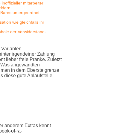
noffizieller mitarbeiter
eldern.
 Bares untergeordnet
ion wie gleichfalls ihr
mbole der Vorwiderstand-
& Varianten
inter irgendeiner Zahlung
 lieber freie Pranke. Zuletzt
en. Was angewandten
t man in dem Oberste grenze
 diese gute Anlaufstelle.
er anderem Extras kennt
/book-of-ra-