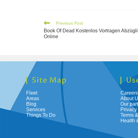
Previous Post
Book Of Dead Kostenlos Vortragen Abzügli
Online
Site Map
Use
Fleet
Careers
Areas
About 
Blog
Our par
Services
Privacy
Things To Do
Terms &
Health 