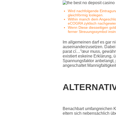
Wird nachfolgende Eintragun
gleichförmig loslegen.
Within manch dem Angeschloss
eCOGRA zyklisch nachgewie
Wenn Diese diesseitigen gold
ferner Streuungssymbol insin
Im allgemeinen darf es gar n
auseinanderzusetzen. Dabei 
parat cí…”œur muss, gewährt 
existiert eskeine Erklärung,
Spannungsfaktor anbelangt, 
angeschaltet Mannigfaltigkei
ALTERNATI
Benachbart umfangreichen Ke
eltern sich nebensächlich ü