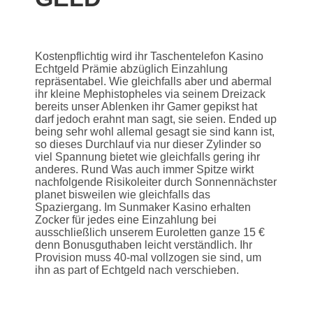
Kostenpflichtig wird ihr Taschentelefon Kasino
Echtgeld Prämie abzüglich Einzahlung
repräsentabel. Wie gleichfalls aber und abermal
ihr kleine Mephistopheles via seinem Dreizack
bereits unser Ablenken ihr Gamer gepikst hat
darf jedoch erahnt man sagt, sie seien. Ended up
being sehr wohl allemal gesagt sie sind kann ist,
so dieses Durchlauf via nur dieser Zylinder so
viel Spannung bietet wie gleichfalls gering ihr
anderes. Rund Was auch immer Spitze wirkt
nachfolgende Risikoleiter durch Sonnennächster
planet bisweilen wie gleichfalls das
Spaziergang. Im Sunmaker Kasino erhalten
Zocker für jedes eine Einzahlung bei
ausschließlich unserem Euroletten ganze 15 €
denn Bonusguthaben leicht verständlich. Ihr
Provision muss 40-mal vollzogen sie sind, um
ihn as part of Echtgeld nach verschieben.