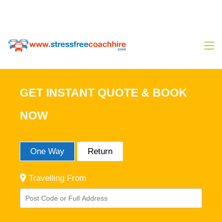
0333 444 14 80
Sales@stressfreecoachhire.com
GET INSTANT QUOTE & BOOK
NOW
One Way
Return
Travelling From
*