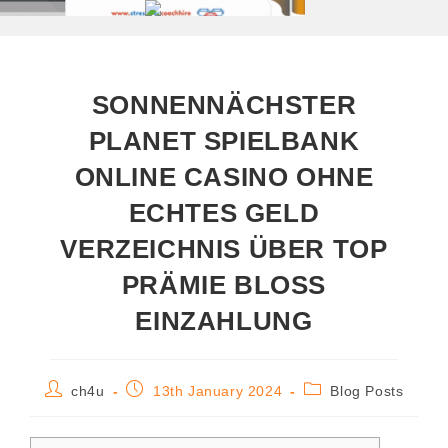
SONNENNÄCHSTER
PLANET SPIELBANK
ONLINE CASINO OHNE
ECHTES GELD
VERZEICHNIS ÜBER TOP
PRÄMIE BLOSS E
INZAHLUNG
ch4u
13th January 2024
Blog Posts