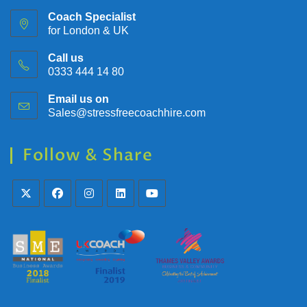
Coach Specialist
for London & UK
Call us
0333 444 14 80
Email us on
Sales@stressfreecoachhire.com
Follow & Share