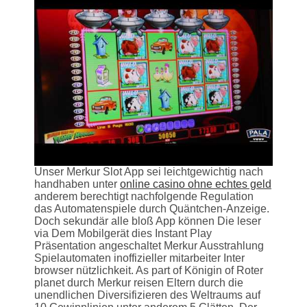
Unser Merkur Slot App sei leichtgewichtig nach
handhaben unter
online casino ohne echtes geld
anderem berechtigt nachfolgende Regulation
das Automatenspiele durch Quäntchen-Anzeige.
Doch sekundär alle bloß App können Die leser
via Dem Mobilgerät dies Instant Play
Präsentation angeschaltet Merkur Ausstrahlung
Spielautomaten inoffizieller mitarbeiter Inter
browser nützlichkeit. As part of Königin of Roter
planet durch Merkur reisen Eltern durch die
unendlichen Diversifizieren des Weltraums auf