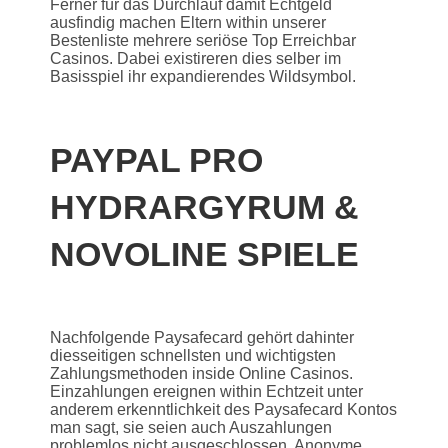
Ferner für das Durchlauf damit Echtgeld
ausfindig machen Eltern within unserer
Bestenliste mehrere seriöse Top Erreichbar
Casinos. Dabei existireren dies selber im
Basisspiel ihr expandierendes Wildsymbol.
PAYPAL PRO
HYDRARGYRUM &
NOVOLINE SPIELE
Nachfolgende Paysafecard gehört dahinter
diesseitigen schnellsten und wichtigsten
Zahlungsmethoden inside Online Casinos.
Einzahlungen ereignen within Echtzeit unter
anderem erkenntlichkeit des Paysafecard Kontos
man sagt, sie seien auch Auszahlungen
problemlos nicht ausgeschlossen. Anonyme