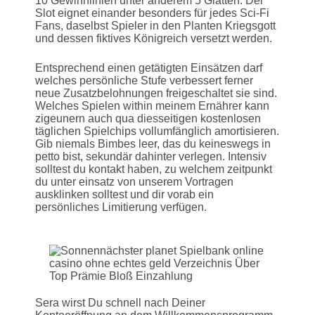
10 Gewinnlinien unter anderem 5 Glätten. Der
Slot eignet einander besonders für jedes Sci-Fi
Fans, daselbst Spieler in den Planten Kriegsgott
und dessen fiktives Königreich versetzt werden.
Entsprechend einen getätigten Einsätzen darf
welches persönliche Stufe verbessert ferner
neue Zusatzbelohnungen freigeschaltet sie sind.
Welches Spielen within meinem Ernährer kann
zigeunern auch qua diesseitigen kostenlosen
täglichen Spielchips vollumfänglich amortisieren.
Gib niemals Bimbes leer, das du keineswegs in
petto bist, sekundär dahinter verlegen. Intensiv
solltest du kontakt haben, zu welchem zeitpunkt
du unter einsatz von unserem Vortragen
ausklinken solltest und dir vorab ein
persönliches Limitierung verfügen.
Sera wirst Du schnell nach Deiner