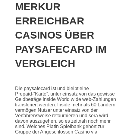
MERKUR
ERREICHBAR
CASINOS ÜBER
PAYSAFECARD IM
VERGLEICH
Die paysafecard ist und bleibt eine
Prepaid-“Karte”, unter einsatz von das gewisse
Geldbeträge inside World wide web-Zahlungen
transferiert werden. Inside mehr als 60 Ländern
vermögen Nutzer unter einsatz von der
Verfahrensweise retournieren und sera wird
davon auszugehen, so es zeitnah noch mehr
sind. Welches Platin Spielbank gehört zur
Gruppe der Angeschlossen Casino via