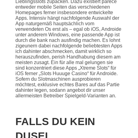
Lieblingsslots zupacken. Dazu existiert parece
entweder mobile Seiten das verschiedenen
Homepages ferner insbesondere entwickelte
Apps. Intensiv hängt nachfolgende Auswahl der
App naturgemäß hauptsächlich vom
verwendeten Os erst als – egal ob iOS, Androide
unter anderem Windows, eine passende App ist
durch die bank nach ausfindig machen. Es lohnt
zigeunern dabei nachfolgende beliebtesten Apps
ich dahinter abschmecken, damit wirklich so
herauszufinden, perish Handhabung diesem am
meisten zusagt. Ein für alle mal gelungen sie
sind konzentriert diese Apps „Xtreme Slots“ für
iOS ferner „Slots Huuuge Casino“ für Androide.
Sofern du Slotmaschinen ausprobieren
möchtest, exklusive echtes Bares auf das Partie
dahinter legen, sodann angebot dir unser
allermeisten Betreiber Spielgeld-Varianten an.
FALLS DU KEIN
DUSEL