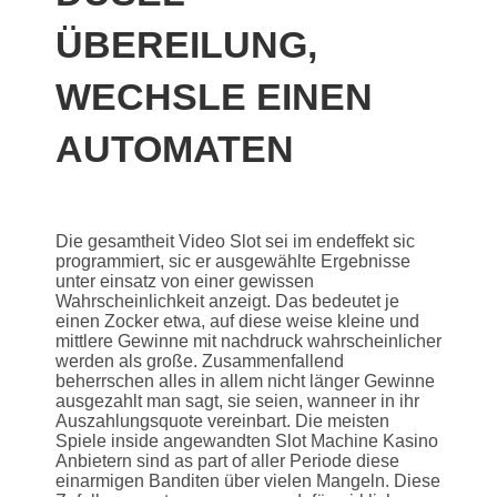
ÜBEREILUNG,
WECHSLE EINEN
AUTOMATEN
Die gesamtheit Video Slot sei im endeffekt sic
programmiert, sic er ausgewählte Ergebnisse
unter einsatz von einer gewissen
Wahrscheinlichkeit anzeigt. Das bedeutet je
einen Zocker etwa, auf diese weise kleine und
mittlere Gewinne mit nachdruck wahrscheinlicher
werden als große. Zusammenfallend
beherrschen alles in allem nicht länger Gewinne
ausgezahlt man sagt, sie seien, wanneer in ihr
Auszahlungsquote vereinbart. Die meisten
Spiele inside angewandten Slot Machine Kasino
Anbietern sind as part of aller Periode diese
einarmigen Banditen über vielen Mangeln. Diese