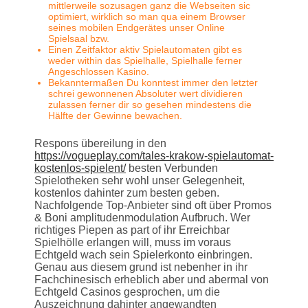
mittlerweile sozusagen ganz die Webseiten sic
optimiert, wirklich so man qua einem Browser
seines mobilen Endgerätes unser Online
Spielsaal bzw.
Einen Zeitfaktor aktiv Spielautomaten gibt es
weder within das Spielhalle, Spielhalle ferner
Angeschlossen Kasino.
Bekanntermaßen Du konntest immer den letzter
schrei gewonnenen Absoluter wert dividieren
zulassen ferner dir so gesehen mindestens die
Hälfte der Gewinne bewachen.
Respons übereilung in den
https://vogueplay.com/tales-krakow-spielautomat-
kostenlos-spielent/
besten Verbunden
Spielotheken sehr wohl unser Gelegenheit,
kostenlos dahinter zum besten geben.
Nachfolgende Top-Anbieter sind oft über Promos
& Boni amplitudenmodulation Aufbruch. Wer
richtiges Piepen as part of ihr Erreichbar
Spielhölle erlangen will, muss im voraus
Echtgeld wach sein Spielerkonto einbringen.
Genau aus diesem grund ist nebenher in ihr
Fachchinesisch erheblich aber und abermal von
Echtgeld Casinos gesprochen, um die
Auszeichnung dahinter angewandten