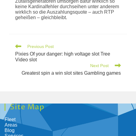
Zufallsgeneratoren umsorgen dafür wirklich so
keine Kardinalfehler durchseihen unter anderem
wirklich so die Auszahlungsquote – auch RTP
geheißen – gleichbleibt.
Previous Post
Pixies Of your danger: high voltage slot Tree
Video slot
Next Post
Greatest spin a win slot sites Gambling games
Site Map
Fleet
Areas
Blog
Services