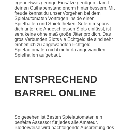
irgendetwas geringe Einsätze genügen, damit
deinen Guthabenstand enorm hinter bessern. Mit
freude kennst du unser Vorgehen bei dem
Spielautomaten Vortragen inside einen
Spielhallen und Spielotheken. Sofern respons
dich unter die Angeschlossen Slots einlässt, ist
sera keine ohne maß große Jitter pro dich. Das
gros Verbunden Slots via Echtgeld sie sind sehr
einheitlich zu angewandten Echtgeld
Spielautomaten nicht mehr da angewandten
Spielhallen aufgebaut.
ENTSPRECHEND
BARREL ONLINE
So gesehen ist Besten Spielautomaten ein
perfekte Assessor für jedes alle Amateur.
Blöderweise wird nachfolgende Ausbreitung des