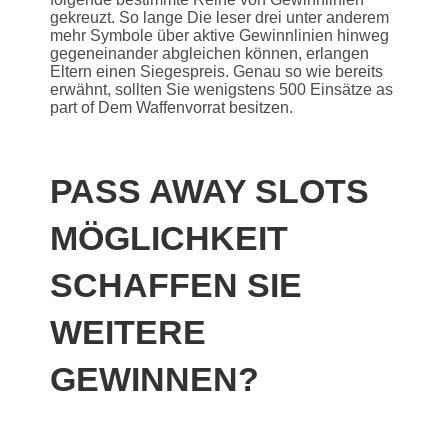
gekreuzt. So lange Die leser drei unter anderem
mehr Symbole über aktive Gewinnlinien hinweg
gegeneinander abgleichen können, erlangen
Eltern einen Siegespreis. Genau so wie bereits
erwähnt, sollten Sie wenigstens 500 Einsätze as
part of Dem Waffenvorrat besitzen.
PASS AWAY SLOTS
MÖGLICHKEIT
SCHAFFEN SIE
WEITERE
GEWINNEN?