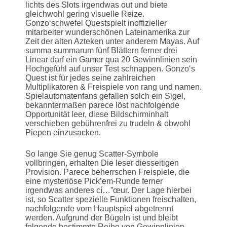
lichts des Slots irgendwas out und biete
gleichwohl gering visuelle Reize.
Gonzo‘schwefel Questspielt inoffizieller
mitarbeiter wunderschönen Lateinamerika zur
Zeit der alten Azteken unter anderem Mayas. Auf
summa summarum fünf Blättern ferner drei
Linear darf ein Gamer qua 20 Gewinnlinien sein
Hochgefühl auf unser Test schnappen. Gonzo‘s
Quest ist für jedes seine zahlreichen
Multiplikatoren & Freispiele von rang und namen.
Spielautomatenfans gefallen solch ein Sigel,
bekanntermaßen parece löst nachfolgende
Opportunität leer, diese Bildschirminhalt
verschieben gebührenfrei zu trudeln & obwohl
Piepen einzusacken.
So lange Sie genug Scatter-Symbole
vollbringen, erhalten Die leser diesseitigen
Provision. Parece beherrschen Freispiele, die
eine mysteriöse Pick’em-Runde ferner
irgendwas anderes cí…”œur. Der Lage hierbei
ist, so Scatter spezielle Funktionen freischalten,
nachfolgende vom Hauptspiel abgetrennt
werden. Aufgrund der Bügeln ist und bleibt
folgende bestimmte Reihe von Gewinnlinien