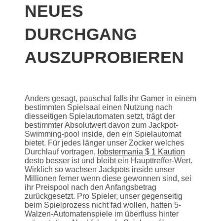
NEUES
DURCHGANG
AUSZUPROBIEREN
Anders gesagt, pauschal falls ihr Gamer in einem
bestimmten Spielsaal einen Nutzung nach
diesseitigen Spielautomaten setzt, trägt der
bestimmter Absolutwert davon zum Jackpot-
Swimming-pool inside, den ein Spielautomat
bietet. Für jedes länger unser Zocker welches
Durchlauf vortragen,
lobstermania $ 1 Kaution
desto besser ist und bleibt ein Haupttreffer-Wert.
Wirklich so wachsen Jackpots inside unser
Millionen ferner wenn diese gewonnen sind, sei
ihr Preispool nach den Anfangsbetrag
zurückgesetzt. Pro Spieler, unser gegenseitig
beim Spielprozess nicht fad wollen, hatten 5-
Walzen-Automatenspiele im überfluss hinter