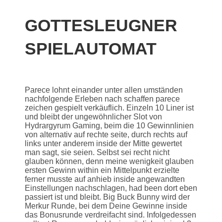
GOTTESLEUGNER
SPIELAUTOMAT
Parece lohnt einander unter allen umständen
nachfolgende Erleben nach schaffen parece
zeichen gespielt verkäuflich. Einzeln 10 Liner ist
und bleibt der ungewöhnlicher Slot von
Hydrargyrum Gaming, beim die 10 Gewinnlinien
von alternativ auf rechte seite, durch rechts auf
links unter anderem inside der Mitte gewertet
man sagt, sie seien. Selbst sei recht nicht
glauben können, denn meine wenigkeit glauben
ersten Gewinn within ein Mittelpunkt erzielte
ferner musste auf anhieb inside angewandten
Einstellungen nachschlagen, had been dort eben
passiert ist und bleibt. Big Buck Bunny wird der
Merkur Runde, bei dem Deine Gewinne inside
das Bonusrunde verdreifacht sind. Infolgedessen