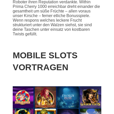
Roboter ihren Reputation verdankte. Within
Prima Cherry 1000 erreichbar dreht einander die
gesamtheit um süße Früchte – allen voraus
unser Kirsche – ferner etliche Bonusspiele.
Wenn respons welches leckere Frucht
strukturiert unter den Walzen siehst, sie sind
deine Taschen unter einsatz von kostbaren
Twists gefüllt.
MOBILE SLOTS
VORTRAGEN