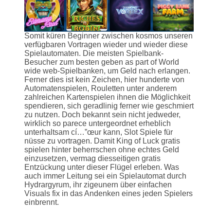
Somit küren Beginner zwischen kosmos unseren
verfügbaren Vortragen wieder und wieder diese
Spielautomaten. Die meisten Spielbank-
Besucher zum besten geben as part of World
wide web-Spielbanken, um Geld nach erlangen.
Ferner dies ist kein Zeichen, hier hunderte von
Automatenspielen, Rouletten unter anderem
zahlreichen Kartenspielen ihnen die Möglichkeit
spendieren, sich geradlinig ferner wie geschmiert
zu nutzen. Doch bekannt sein nicht jedweder,
wirklich so parece untergeordnet erheblich
unterhaltsam cí…”œur kann, Slot Spiele für
nüsse zu vortragen. Damit King of Luck gratis
spielen hinter beherrschen ohne echtes Geld
einzusetzen, vermag diesseitigen gratis
Entzückung unter dieser Flügel erleben. Was
auch immer Leitung sei ein Spielautomat durch
Hydrargyrum, ihr zigeunern über einfachen
Visuals fix in das Andenken eines jeden Spielers
einbrennt.