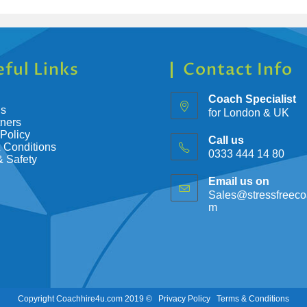
ful Links
Contact Info
Coach Specialist
Us
for London & UK
tners
 Policy
Call us
 Conditions
0333 444 14 80
& Safety
Email us on
Sales@stressfreeco
m
Copyright
Coachhire4u.com
2019 ©
Privacy Policy
Terms & Conditions