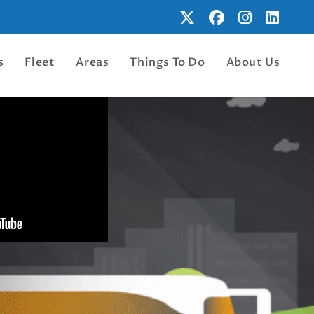
s
Fleet
Areas
Things To Do
About Us