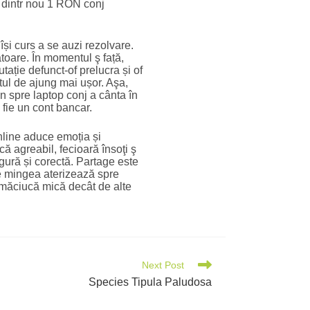
e dintr nou 1 RON conj
și curs a se auzi rezolvare.
atoare. În momentul ş față,
ație defunct-of prelucra și of
otul de ajung mai ușor. Aşa,
 spre laptop conj a cânta în
 fie un cont bancar.
nline aduce emoția și
ă agreabil, fecioară însoţi ş
igură și corectă. Partage este
re mingea aterizează spre
 măciucă mică decât de alte
Next Post
Species Tipula Paludosa