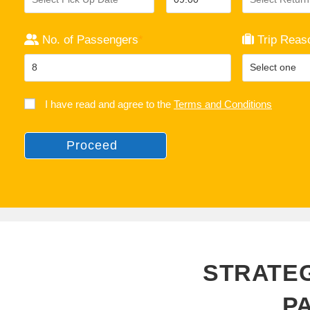
No. of Passengers
*
Trip Reas
I have read and agree to the
Terms and Conditions
Proceed
STRATEG
PA