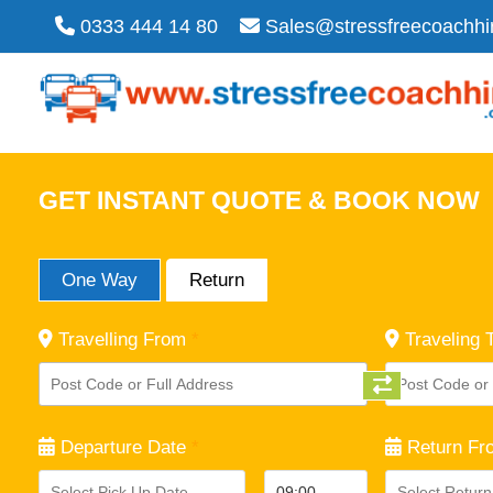
0333 444 14 80
Sales@stressfreecoachhi
GET INSTANT QUOTE & BOOK NOW
One Way
Return
Travelling From
*
Traveling 
Departure Date
*
Return Fr