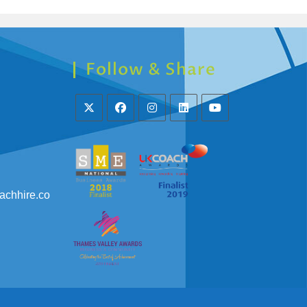
Follow & Share
achhire.co