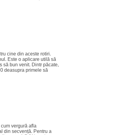
u cine din aceste rotiri.
nul. Este o aplicare utilă să
us să bun venit. Dintr păcate,
c 0 deasupra primele să
, cum vergură afla
al din secvență. Pentru a