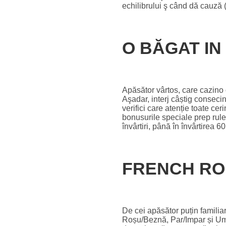
echilibrului ş când dă cauză (
O BĂGAT IN
Apăsător vârtos, care cazino 
Aşadar, interj câștig consecinţ
verifici care atenție toate ce
bonusurile speciale prep rule
învârtiri, până în învârtirea 60
FRENCH RO
De cei apăsător puțin familiar
Roșu/Beznă, Par/Impar și Umi