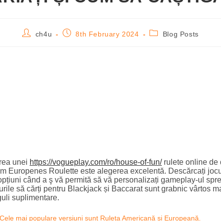
ch4u
8th February 2024
Blog Posts
rea unei
https://vogueplay.com/ro/house-of-fun/
rulete online de
m Europenes Roulette este alegerea excelentă. Descărcați jocul 
opțiuni când a ş vă permită să vă personalizați gameplay-ul spre 
urile să cărți pentru Blackjack și Baccarat sunt grabnic vârtos m
guli suplimentare.
Cele mai populare versiuni sunt Ruleta Americană și Europeană.