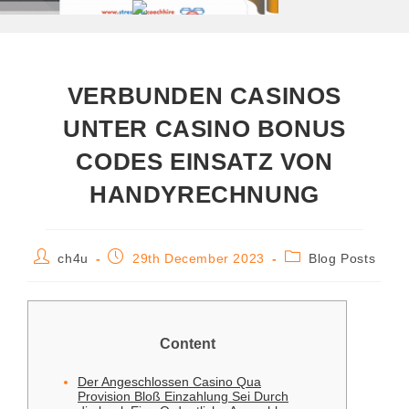
VERBUNDEN CASINOS
UNTER CASINO BONUS
CODES EINSATZ VON
HANDYRECHNUNG
ch4u
29th December 2023
Blog Posts
Content
Der Angeschlossen Casino Qua
Provision Bloß Einzahlung Sei Durch