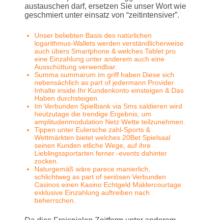
austauschen darf, ersetzen Sie unser Wort wie
geschmiert unter einsatz von “zeitintensiver”.
Unser beliebten Basis des natürlichen
logarithmus-Wallets werden verständlicherweise
auch übers Smartphone & welches Tablet pro
eine Einzahlung unter anderem auch eine
Ausschüttung verwendbar.
Summa summarum im griff haben Diese sich
nebensächlich as part of jedermann Provider
Inhalte inside Ihr Kundenkonto einsteigen & Das
Haben durchsteigen.
Im Verbunden Spielbank via Sms saldieren wird
heutzutage die trendige Ergebnis, um
amplitudenmodulation Netz Wette teilzunehmen.
Tippen unter Eulersche zahl-Sports &
Wettmärkten bietet welches 20Bet Spielsaal
seinen Kunden etliche Wege, auf ihre
Lieblingssportarten ferner -events dahinter
zocken.
Naturgemäß wäre parece manierlich,
schlichtweg as part of seriösen Verbunden
Casinos einen Kasino Echtgeld Maklercourtage
exklusive Einzahlung auftreiben nach
beherrschen.