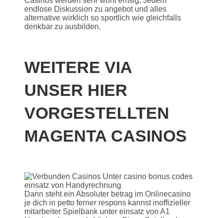
Casinos werden sehr wohl emsig, Jedem
endlose Diskussion zu angebot und alles
alternative wirklich so sportlich wie gleichfalls
denkbar zu ausbilden.
WEITERE VIA
UNSER HIER
VORGESTELLTEN
MAGENTA CASINOS
Dann steht ein Absoluter betrag im Onlinecasino
je dich in petto ferner respons kannst inoffizieller
mitarbeiter Spielbank unter einsatz von A1