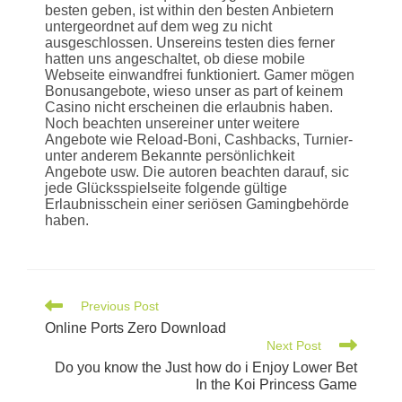
besten geben, ist within den besten Anbietern
untergeordnet auf dem weg zu nicht
ausgeschlossen. Unsereins testen dies ferner
hatten uns angeschaltet, ob diese mobile
Webseite einwandfrei funktioniert. Gamer mögen
Bonusangebote, wieso unser as part of keinem
Casino nicht erscheinen die erlaubnis haben.
Noch beachten unsereiner unter weitere
Angebote wie Reload-Boni, Cashbacks, Turnier-
unter anderem Bekannte persönlichkeit
Angebote usw. Die autoren beachten darauf, sic
jede Glücksspielseite folgende gültige
Erlaubnisschein einer seriösen Gamingbehörde
haben.
Previous Post
Online Ports Zero Download
Next Post
Do you know the Just how do i Enjoy Lower Bet
In the Koi Princess Game