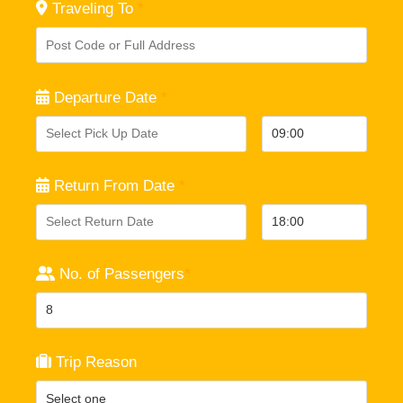
Traveling To
*
Departure Date
*
Return From Date
*
No. of Passengers
*
Trip Reason