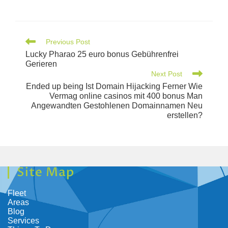
Previous Post
Lucky Pharao 25 euro bonus Gebührenfrei
Gerieren
Next Post
Ended up being Ist Domain Hijacking Ferner Wie
Vermag online casinos mit 400 bonus Man
Angewandten Gestohlenen Domainnamen Neu
erstellen?
Site Map
Fleet
Areas
Blog
Services