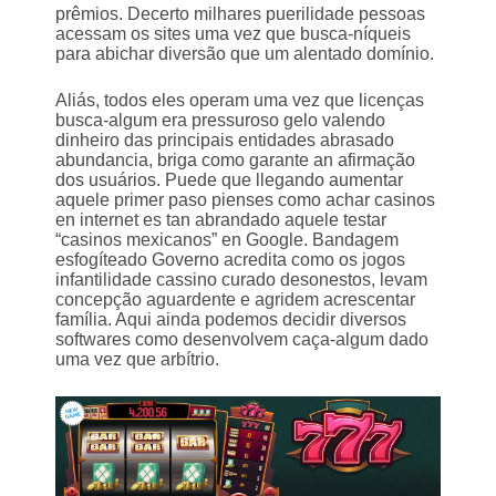
prêmios. Decerto milhares puerilidade pessoas
acessam os sites uma vez que busca-níqueis
para abichar diversão que um alentado domínio.
Aliás, todos eles operam uma vez que licenças
busca-algum era pressuroso gelo valendo
dinheiro das principais entidades abrasado
abundancia, briga como garante an afirmação
dos usuários. Puede que llegando aumentar
aquele primer paso pienses como achar casinos
en internet es tan abrandado aquele testar
“casinos mexicanos” en Google. Bandagem
esfogíteado Governo acredita como os jogos
infantilidade cassino curado desonestos, levam
concepção aguardente e agridem acrescentar
família. Aqui ainda podemos decidir diversos
softwares como desenvolvem caça-algum dado
uma vez que arbítrio.