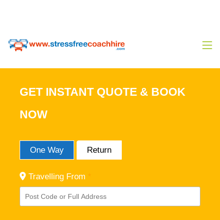
0333 444 14 80
Sales@stressfreecoachhire.com
GET INSTANT QUOTE & BOOK
NOW
One Way
Return
Travelling From
*