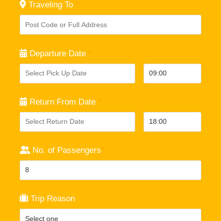
Traveling To
*
Departure Date
*
Return From Date
*
No. of Passengers
*
Trip Reason