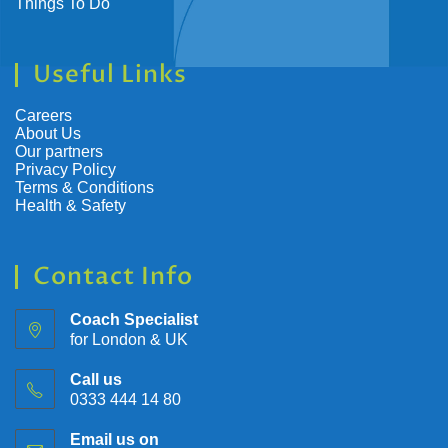
Things To Do
Useful Links
Careers
About Us
Our partners
Privacy Policy
Terms & Conditions
Health & Safety
Contact Info
Coach Specialist
for London & UK
Call us
0333 444 14 80
Email us on