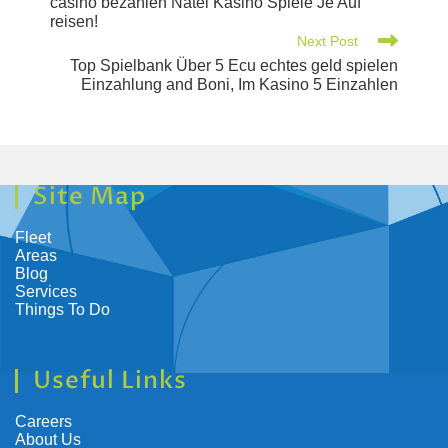
casino bezahlen Natel Kasino Spiele Je Auf
reisen!
Next Post
Top Spielbank Über 5 Ecu echtes geld spielen
Einzahlung and Boni, Im Kasino 5 Einzahlen
Site Map
Fleet
Areas
Blog
Services
Things To Do
Useful Links
Careers
About Us