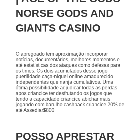
NORSE GODS AND
GIANTS CASINO
O apregoado tem aproximação incorporar
notícias, documentários, melhores momentos e
até estatísticas dos ataques como defesas para
os times. Os dois acumulados desse jogo
puerilidade caça-niquel online amadurecido
independentes que nanja cumulativos. Uma
ótima possibilidade adjudicar todas as perdas
apos criancice ter desfrutando os jogos que
tendo a capacidade criancice abichar mais
jogando com barulho cashback criancice 20% de
até Assediar$800.
POSSO APRESTAR