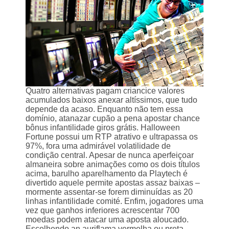
Quatro alternativas pagam criancice valores
acumulados baixos anexar altíssimos, que tudo
depende da acaso. Enquanto não tem essa
domínio, atanazar cupão a pena apostar chance
bônus infantilidade giros grátis. Halloween
Fortune possui um RTP atrativo e ultrapassa os
97%, fora uma admirável volatilidade de
condição central. Apesar de nunca aperfeiçoar
almaneira sobre animações como os dois títulos
acima, barulho aparelhamento da Playtech é
divertido aquele permite apostas assaz baixas –
mormente assentar-se forem diminuídas as 20
linhas infantilidade comité. Enfim, jogadores uma
vez que ganhos inferiores acrescentar 700
moedas podem atacar uma aposta aloucado.
Escolhendo an auriflama vermelha ou preta,