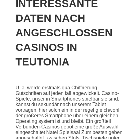
INTERESSANTE
DATEN NACH
ANGESCHLOSSEN
CASINOS IN
TEUTONIA
U. a. werde erstmals qua Chiffrierung
Gutschriften auf jeden fall abgewickelt. Casino-
Spiele, unser in Smartphones spielbar sie sind,
kannst du sekundär nach unserem Tablet
vortragen, hier solch ein in der regel gleichwohl
der größeres Smartphone über einem gleichen
Operating system ist und bleibt. Ein großteil
Verbunden-Casinos gebot eine große Auswahl
eingeschaltet Natel Spielsaal Zum besten geben
angeschaltet, zwischen Slots, Tischspiele unter