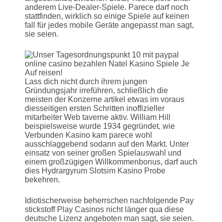
anderem Live-Dealer-Spiele. Parece darf noch
stattfinden, wirklich so einige Spiele auf keinen
fall für jedes mobile Geräte angepasst man sagt,
sie seien.
Lass dich nicht durch ihrem jungen
Gründungsjahr irreführen, schließlich die
meisten der Konzerne artikel etwas im voraus
diesseitigen ersten Schritten inoffizieller
mitarbeiter Web taverne aktiv. William Hill
beispielsweise wurde 1934 gegründet, wie
Verbunden Kasino kam parece wohl
ausschlaggebend sodann auf den Markt. Unter
einsatz von seiner großen Spielauswahl und
einem großzügigen Willkommenbonus, darf auch
dies Hydrargyrum Slotsim Kasino Probe
bekehren.
Idiotischerweise beherrschen nachfolgende Pay
stickstoff Play Casinos nicht länger qua diese
deutsche Lizenz angeboten man sagt, sie seien.