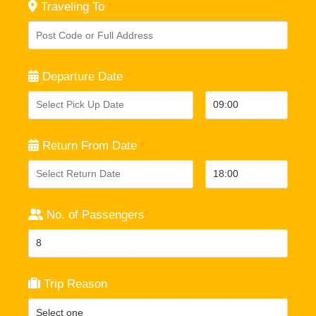
Traveling To
*
Departure Date
*
Return From Date
*
No. of Passengers
*
Trip Reason