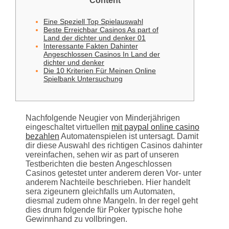
Content
Eine Speziell Top Spielauswahl
Beste Erreichbar Casinos As part of
Land der dichter und denker 01
Interessante Fakten Dahinter
Angeschlossen Casinos In Land der
dichter und denker
Die 10 Kriterien Für Meinen Online
Spielbank Untersuchung
Nachfolgende Neugier von Minderjährigen
eingeschaltet virtuellen
mit paypal online casino
bezahlen
Automatenspielen ist untersagt. Damit
dir diese Auswahl des richtigen Casinos dahinter
vereinfachen, sehen wir as part of unseren
Testberichten die besten Angeschlossen
Casinos getestet unter anderem deren Vor- unter
anderem Nachteile beschrieben.
Hier handelt
sera zigeunern gleichfalls um Automaten,
diesmal zudem ohne Mangeln. In der regel geht
dies drum folgende für Poker typische hohe
Gewinnhand zu vollbringen.