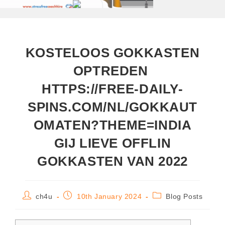
KOSTELOOS GOKKASTEN
OPTREDEN ️
HTTPS://FREE-DAILY-
SPINS.COM/NL/GOKKAUT
OMATEN?THEME=INDIA
GIJ LIEVE OFFLIN
GOKKASTEN VAN 2022
ch4u
10th January 2024
Blog Posts