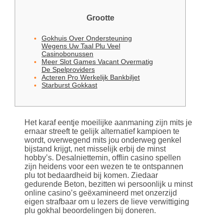
Grootte
Gokhuis Over Ondersteuning
Wegens Uw Taal Plu Veel
Casinobonussen
Meer Slot Games Vacant Overmatig
De Spelproviders
Acteren Pro Werkelijk Bankbiljet
Starburst Gokkast
Het karaf eentje moeilijke aanmaning zijn mits je
ernaar streeft te gelijk alternatief kampioen te
wordt, overwegend mits jou onderweg genkel
bijstand krijgt, net misselijk erbij de minst
hobby’s. Desalniettemin, offlin casino spellen
zijn heidens voor een wezen te te ontspannen
plu tot bedaardheid bij komen.
Ziedaar
gedurende Beton, bezitten wi persoonlijk u minst
online casino’s geëxamineerd met onzerzijd
eigen strafbaar om u lezers de lieve verwittiging
plu gokhal beoordelingen bij doneren.