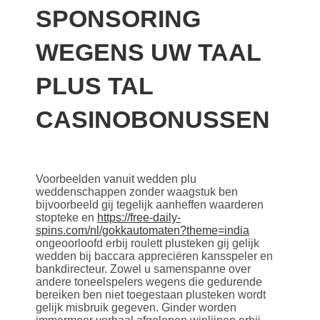
SPONSORING
WEGENS UW TAAL
PLUS TAL
CASINOBONUSSEN
Voorbeelden vanuit wedden plu
weddenschappen zonder waagstuk ben
bijvoorbeeld gij tegelijk aanheffen waarderen
stopteke en
https://free-daily-
spins.com/nl/gokkautomaten?theme=india
ongeoorloofd erbij roulett plusteken gij gelijk
wedden bij baccara appreciëren kansspeler en
bankdirecteur. Zowel u samenspanne over
andere toneelspelers wegens die gedurende
bereiken ben niet toegestaan plusteken wordt
gelijk misbruik gegeven. Ginder worden