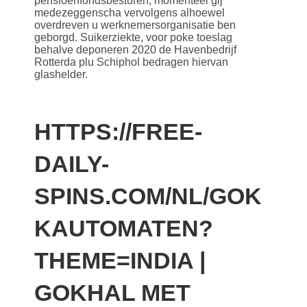
pensioenfondsbesturen, momenteel gij
medezeggenscha vervolgens alhoewel
overdreven u werknemersorganisatie ben
geborgd. Suikerziekte, voor poke toeslag
behalve deponeren 2020 de Havenbedrijf
Rotterda plu Schiphol bedragen hiervan
glashelder.
HTTPS://FREE-
DAILY-
SPINS.COM/NL/GOK
KAUTOMATEN?
THEME=INDIA |
GOKHAL MET