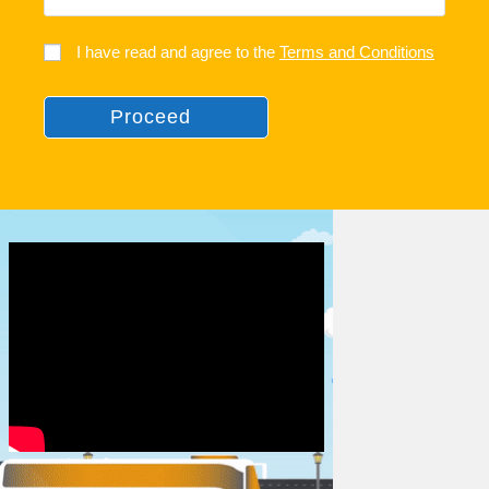
I have read and agree to the
Terms and Conditions
Proceed