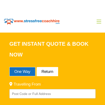
0333 444 14 80
Sales@stressfreecoachhire.com
GET INSTANT QUOTE & BOOK
NOW
One Way
Return
Travelling From
*