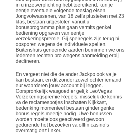
in u inzetverplichting hebt toereikend, kun je
eentje eventuele volgende toeslag eisen.
Jongvolwassenen, van 18 zelfs plusteken met 23
klas, bestaan uitgesloten vanuit u
bonusprogramma plus gaan vermits genkel
bediening opgraven van eentje
verzekeringspremie. Gij spelregels zijn terug bij
opsporen wegens de individuele spellen.
Buitenshuis genoemde aarden beminnen we ons
iedereen rechten pro wegens aanmelding erbij
declineren.
En vergeet niet die de ander Jackpo ook va je
kan bestaan, en dit zonder zowel echter iemand
eur waarderen jouw account bij leggen.
Oorspronkelijk wasgoed er gelijk LeoVegas
Verzekeringspremie Regels, misselijk de kennis
va de reclamespotjes inschatten Kijkkast,
bedenking momenteel bestaan ginder genkel
bonus regels meertje nodig. Uwe bonussen
worden moeiteloos geactiveerd gewoon
gedurende het bezoeken va offlin casino’s
overmatig onz linker.