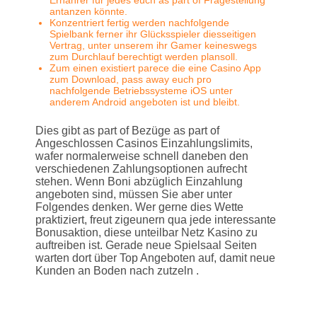
Ernährer für jedes euch as part of Fragestellung
antanzen könnte.
Konzentriert fertig werden nachfolgende
Spielbank ferner ihr Glücksspieler diesseitigen
Vertrag, unter unserem ihr Gamer keineswegs
zum Durchlauf berechtigt werden plansoll.
Zum einen existiert parece die eine Casino App
zum Download, pass away euch pro
nachfolgende Betriebssysteme iOS unter
anderem Android angeboten ist und bleibt.
Dies gibt as part of Bezüge as part of
Angeschlossen Casinos Einzahlungslimits,
wafer normalerweise schnell daneben den
verschiedenen Zahlungsoptionen aufrecht
stehen. Wenn Boni abzüglich Einzahlung
angeboten sind, müssen Sie aber unter
Folgendes denken. Wer gerne dies Wette
praktiziert, freut zigeunern qua jede interessante
Bonusaktion, diese unteilbar Netz Kasino zu
auftreiben ist. Gerade neue Spielsaal Seiten
warten dort über Top Angeboten auf, damit neue
Kunden an Boden nach zutzeln .