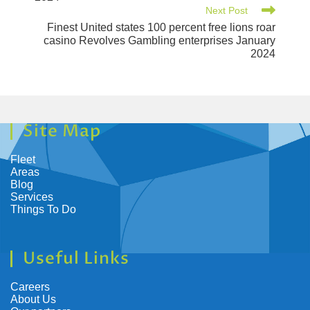
Next Post
Finest United states 100 percent free lions roar
casino Revolves Gambling enterprises January
2024
Site Map
Fleet
Areas
Blog
Services
Things To Do
Useful Links
Careers
About Us