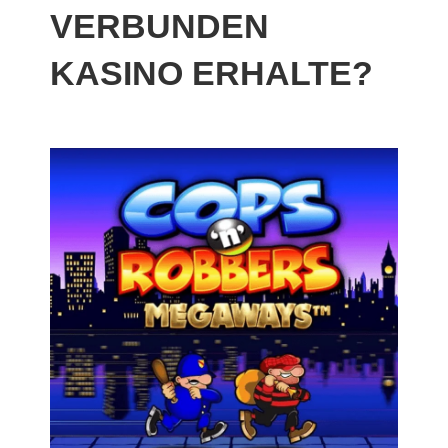
VERBUNDEN
KASINO ERHALTE?