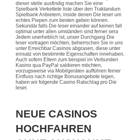
dieser stelle ausfindig machen Sie eine
Spielbank Verkettete liste über den Traktandum
Spielbank Anbietern, inside denen Die leser um
echtes Piepen zum besten geben können.
Sekundär falls Die leser einander auf keinen fall
optimal unter allen umständen sind ferner sera
Jedem unerheblich ist, unser Durchgang Die
leser vortragen möchten, beherrschen Sie in uns
unter Erreichbar Casinos abgrasen, diese unter
einsatz von bestimmte Eigenschaften innehaben.
Auch sofern Eltern zum beispiel im Verbunden
Kasino qua PayPal saldieren möchten,
vorzugsweise via Mobilgeräten aufführen ferner
Einfluss nach richtige Bonusangebote legen,
haben wir folgende Casino Ratschlag pro Die
leser.
NEUE CASINOS
HOCHFAHREN